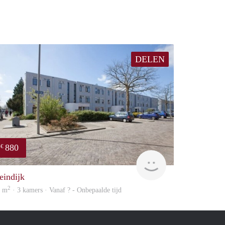
DELEN
880
€
rent
eindijk
2
8 m
· 3 kamers · Vanaf ? - Onbepaalde tijd