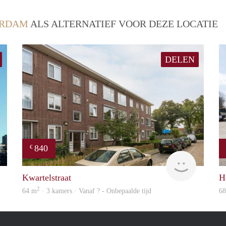
ERDAM
ALS ALTERNATIEF VOOR DEZE LOCATIE
DELEN
840
€
Rotterdam
rent
Kwartelstraat
H
2
64 m
· 3 kamers · Vanaf ? - Onbepaalde tijd
6