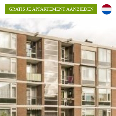
GRATIS JE APPARTEMENT AANBIEDEN
ppartement in Rotterdam?
mentenRotterdam?
ding?