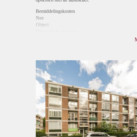
Bemiddelingskosten
Nee
Object
Direct bij de eigenaar
Borg
825
Garantiestelling
Mogelijk
Huurtoeslag
Niet mogelijk
Inkomen eis
3,0 X De bruto Huur
Huurtermijn
Onbepaalde termijn
Oplevering
Kaal