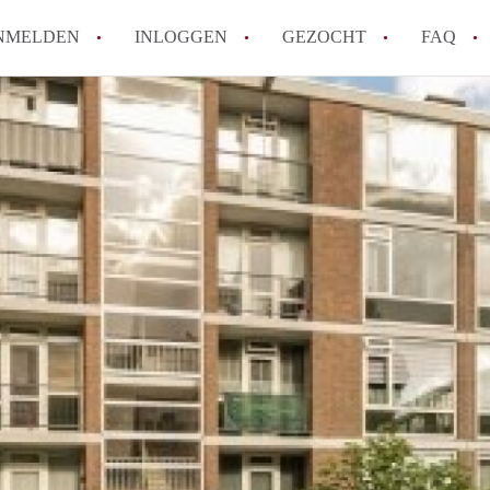
NMELDEN
INLOGGEN
GEZOCHT
FAQ
How to translate AppartementRotterdam!
Wat is AppartementenRotterdam?
Hoeveel kost het om te reageren op een A
Wat is de privacyverklaring van Apparte
Berekent AppartementenRotterdam
makelaarsvergoeding/bemiddelingsvergoe
Alle veelgestelde vragen