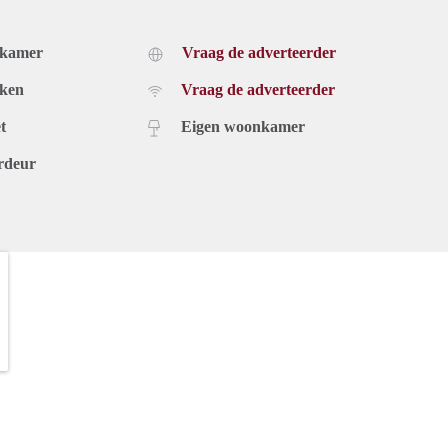
dkamer
Vraag de adverteerder
uken
Vraag de adverteerder
t
Eigen woonkamer
rdeur