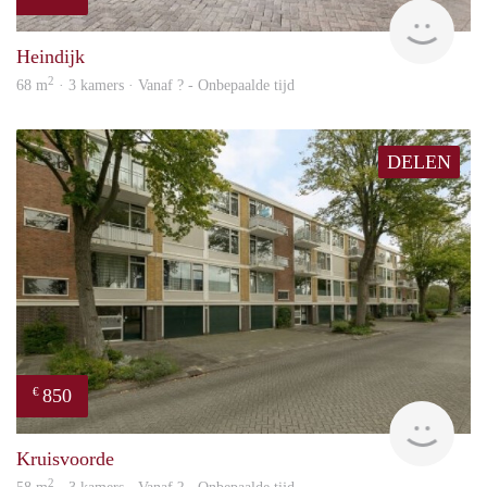
rent
Heindijk
2
68 m
· 3 kamers · Vanaf ? - Onbepaalde tijd
DELEN
850
€
finde
Kruisvoorde
2