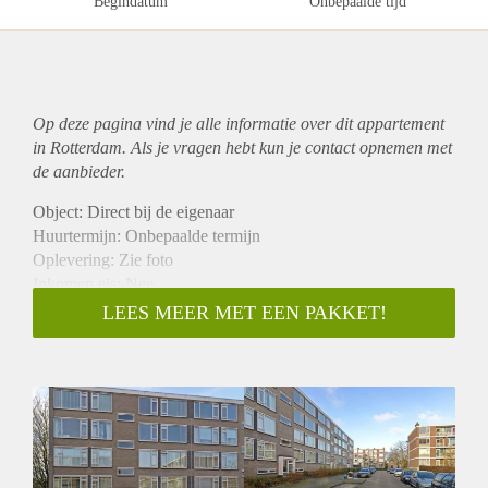
Begindatum
Onbepaalde tijd
Op deze pagina vind je alle informatie over dit
appartement
in Rotterdam. Als je vragen hebt kun je contact opnemen met
de aanbieder.
Object: Direct bij de eigenaar
Huurtermijn: Onbepaalde termijn
Oplevering: Zie foto
Inkomen eis: Nee
Garantiestelling mogelijk: Nee
LEES MEER MET EEN PAKKET!
Borg: 1 Maand
Bemiddeling kosten: Nee
Woningdelers toegestaan: Nee
Huisdieren toegestaan: Afhankelijk van de Eigenaar
Huurtoeslag grens: Ja
Geschikt voor studenten: Afhankelijk van de Eigenaar