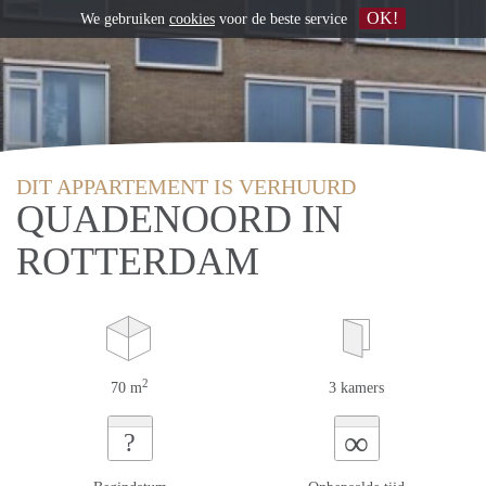
OK!
We gebruiken
cookies
voor de beste service
DIT APPARTEMENT IS VERHUURD
QUADENOORD IN
ROTTERDAM
2
70 m
3 kamers
∞
?