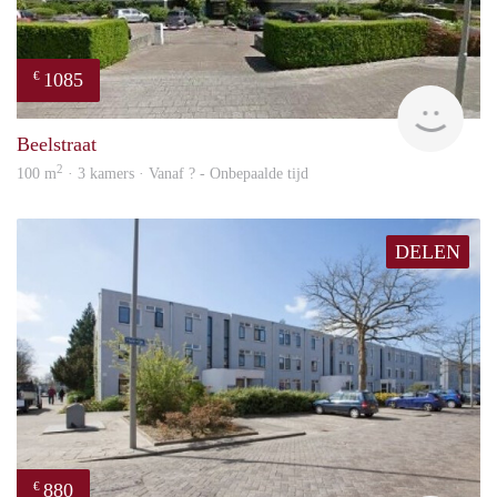
1085
€
rent
Beelstraat
2
100 m
· 3 kamers · Vanaf ? - Onbepaalde tijd
DELEN
880
€