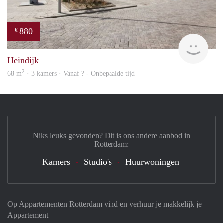
880
€
rent
Heindijk
2
68 m
· 3 kamers · Vanaf ? - Onbepaalde tijd
Niks leuks gevonden? Dit is ons andere aanbod in
Rotterdam:
Kamers
Studio's
Huurwoningen
Op Appartementen Rotterdam vind en verhuur je makkelijk je
Appartement