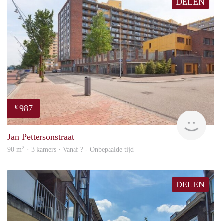
DELEN
987
€
finde
Jan Pettersonstraat
2
90 m
· 3 kamers · Vanaf ? - Onbepaalde tijd
DELEN