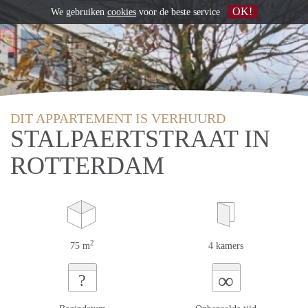
OK!
We gebruiken
cookies
voor de beste service
DIT APPARTEMENT IS VERHUURD
STALPAERTSTRAAT IN
ROTTERDAM
2
75 m
4 kamers
∞
?