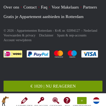
Over ons
Contact
Faq
Voor Makelaars
Partners
Gratis je Appartement aanbieden in Rotterdam
© 2026 - Appartementen Rotterdam - KvK nr. 02094127 –
Nederland
Voorwaarden & privacy
Disclaimer
Spam & nep-accounts
Account verwijderen
Je rekent gemakkelijk af met Paypal
Je rekent gemakkelijk af met M
Je rekent gemakkelij
Je re
€ 1020 | NU REAGEREN
+