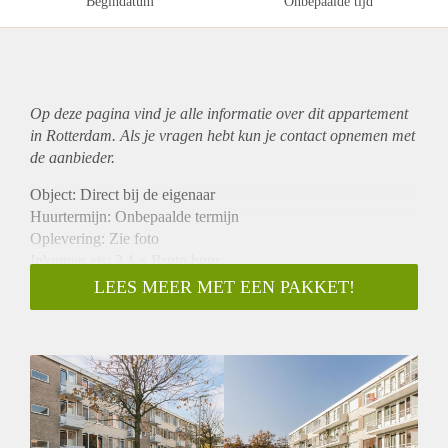
Begindatum
Onbepaalde tijd
Op deze pagina vind je alle informatie over dit
appartement
in Rotterdam. Als je vragen hebt kun je contact opnemen met
de aanbieder.
Object: Direct bij de eigenaar
Huurtermijn: Onbepaalde termijn
Oplevering: Zie foto
Inkomen eis: 3,1 x Bruto huur
Garantiestelling mogelijk: Ja
LEES MEER MET EEN PAKKET!
Borg: 1 Maand
Bemiddeling kosten: Nee
Woningdelers toegestaan: Ja
Huisdieren toegestaan: Afhankelijk van de Eigenaar
Huurtoeslag grens: Nee
Geschikt voor studenten: Afhankelijk van de Eigenaar