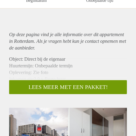
Begindatum
Onbepaalde tijd
Op deze pagina vind je alle informatie over dit
appartement
in Rotterdam. Als je vragen hebt kun je contact opnemen met
de aanbieder.
Object: Direct bij de eigenaar
Huurtermijn: Onbepaalde termijn
Oplevering: Zie foto
Inkomen eis:2,9 x Bruto huur
Garantiestelling mogelijk: Ja
LEES MEER MET EEN PAKKET!
Borg: 1 Maand
Bemiddeling kosten: Nee
Woningdelers toegestaan: Ja
Huisdieren toegestaan: Afhankelijk van de Eigenaar
Huurtoeslag grens: Nee
Geschikt voor studenten: Afhankelijk van de Eigenaar