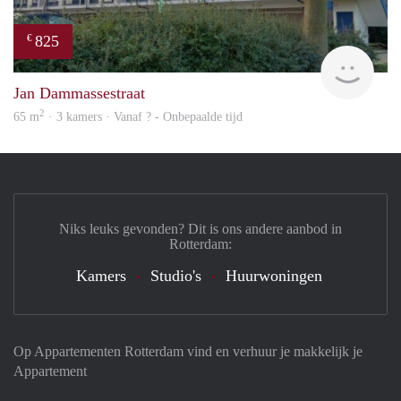
825
€
finde
Jan Dammassestraat
2
65 m
· 3 kamers · Vanaf ? - Onbepaalde tijd
Niks leuks gevonden? Dit is ons andere aanbod in
Rotterdam:
Kamers
Studio's
Huurwoningen
Op Appartementen Rotterdam vind en verhuur je makkelijk je
Appartement