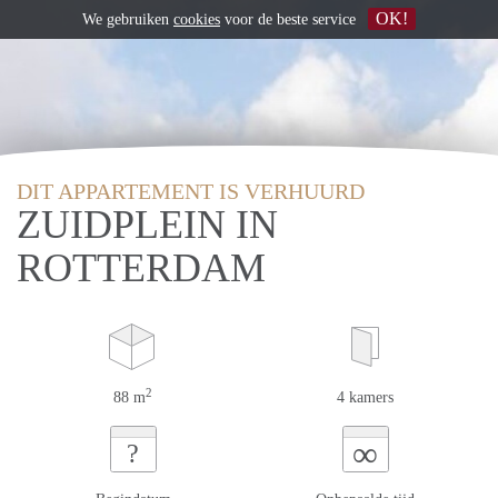
OK!
We gebruiken
cookies
voor de beste service
DIT APPARTEMENT IS VERHUURD
ZUIDPLEIN IN
ROTTERDAM
2
88 m
4 kamers
∞
?