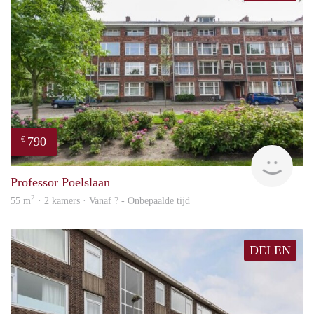
790
€
finde
Professor Poelslaan
2
55 m
· 2 kamers · Vanaf ? - Onbepaalde tijd
DELEN