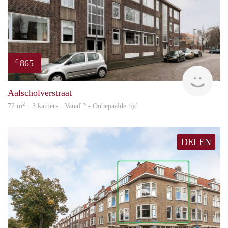
865
€
rent
Aalscholverstraat
2
72 m
· 3 kamers · Vanaf ? - Onbepaalde tijd
DELEN