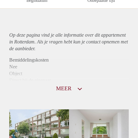
Begindatum
Onbepaalde tijd
Op deze pagina vind je alle informatie over dit
appartement
in Rotterdam. Als je vragen hebt kun je contact opnemen met
de aanbieder.
Bemiddelingskosten
Nee
Object
Direct bij de eigenaar
Borg
MEER
795
Garantiestelling
Niet mogelijk
Huurtoeslag
Mogelijk
Inkomen eis
N.V.T.