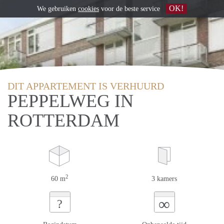
OK!
We gebruiken
cookies
voor de beste service
DIT APPARTEMENT IS VERHUURD
PEPPELWEG IN
ROTTERDAM
2
60 m
3 kamers
∞
?