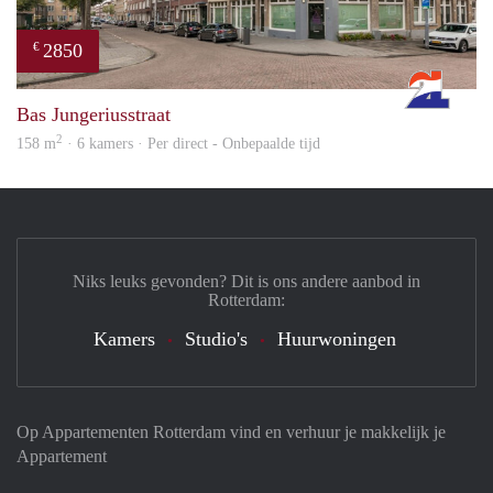
2850
€
Rott
Bas Jungeriusstraat
2
158 m
· 6 kamers · Per direct - Onbepaalde tijd
Niks leuks gevonden? Dit is ons andere aanbod in
Rotterdam:
Kamers
Studio's
Huurwoningen
Op Appartementen Rotterdam vind en verhuur je makkelijk je
Appartement