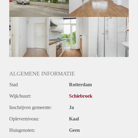
Huurtermijn
Onbepaalde termijn
Oplevering
Kaal
ALGEMENE INFORMATIE
Stad
Rotterdam
Wijk/buurt:
Schiebroek
Inschrijven gemeente:
Ja
Opleverniveau:
Kaal
Huisgenoten:
Geen