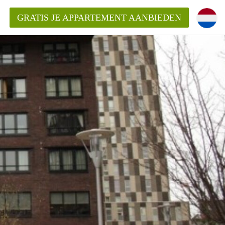
GRATIS JE APPARTEMENT AANBIEDEN
ppartement in Rotterdam?
mentenRotterdam?
ding?