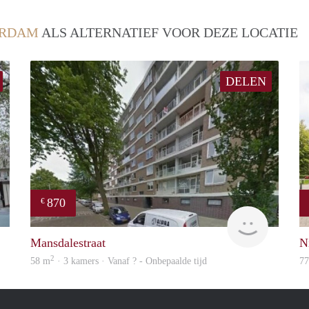
ERDAM
ALS ALTERNATIEF VOOR DEZE LOCATIE
DELEN
870
€
finder
finder
Mansdalestraat
N
2
58 m
· 3 kamers · Vanaf ? - Onbepaalde tijd
7