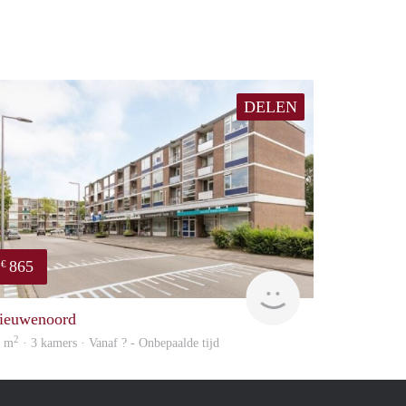
DELEN
865
€
finder
ieuwenoord
2
7 m
· 3 kamers · Vanaf ? - Onbepaalde tijd