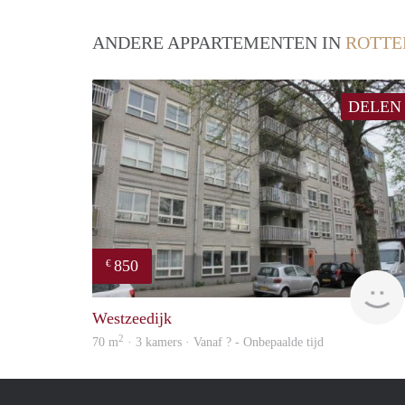
ANDERE APPARTEMENTEN IN
ROTT
DELEN
850
€
Westzeedijk
2
70 m
· 3 kamers · Vanaf ? - Onbepaalde tijd