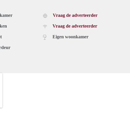
dkamer
Vraag de adverteerder
uken
Vraag de adverteerder
t
Eigen woonkamer
rdeur