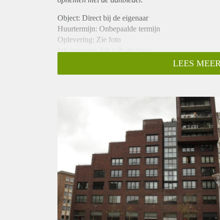
Object: Direct bij de eigenaar
Huurtermijn: Onbepaalde termijn
Oplevering: Zie foto
Inkomen eis: 2,9 x Bruto huur
Garantiestelling mogelijk: Ja
LEES MEER
Borg: 1 Maand
Bemiddeling kosten: Nee
Woningdelers toegestaan: Ja
Huisdieren toegestaan: Afhankelijk van de Eigenaar
Huurtoeslag grens: Nee
Geschikt voor studenten: Afhankelijk van de Eigena