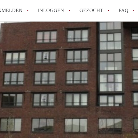
NMELDEN
INLOGGEN
GEZOCHT
FAQ
How to translate AppartementRotterdam!
Wat is AppartementenRotterdam?
Hoeveel kost het om te reageren op een A
Wat is de privacyverklaring van Apparte
Berekent AppartementenRotterdam
makelaarsvergoeding/bemiddelingsvergoe
Alle veelgestelde vragen