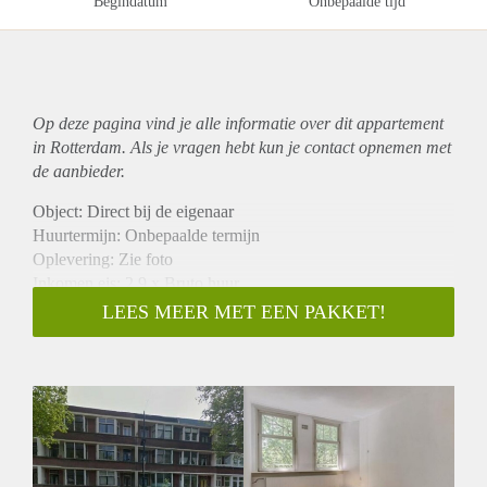
Begindatum
Onbepaalde tijd
Op deze pagina vind je alle informatie over dit
appartement
in Rotterdam. Als je vragen hebt kun je contact opnemen met
de aanbieder.
Object: Direct bij de eigenaar
Huurtermijn: Onbepaalde termijn
Oplevering: Zie foto
Inkomen eis: 2,9 x Bruto huur
Garantiestelling mogelijk: Ja
LEES MEER MET EEN PAKKET!
Borg: 1 Maand
Bemiddeling kosten: Nee
Woningdelers toegestaan: Ja
Huisdieren toegestaan: Afhankelijk van de Eigenaar
Huurtoeslag grens: Nee
Geschikt voor studenten: Afhankelijk van de Eigenaar