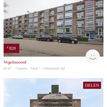
820
€
finde
Vegelinsoord
2
64 m
· 3 kamers · Vanaf ? - Onbepaalde tijd
DELEN