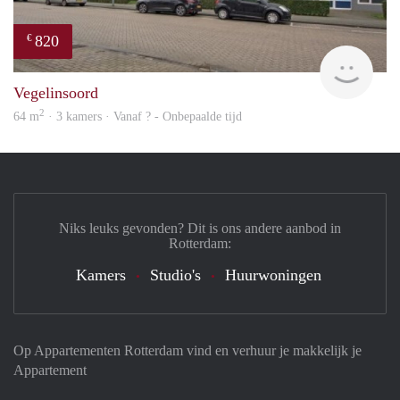
820
€
rent
Vegelinsoord
2
64 m
· 3 kamers · Vanaf ? - Onbepaalde tijd
Niks leuks gevonden? Dit is ons andere aanbod in
Rotterdam:
Kamers
Studio's
Huurwoningen
Op Appartementen Rotterdam vind en verhuur je makkelijk je
Appartement