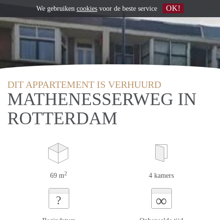
OK!
We gebruiken
cookies
voor de beste service
DIT APPARTEMENT IS VERHUURD
MATHENESSERWEG IN
ROTTERDAM
2
69 m
4 kamers
∞
?