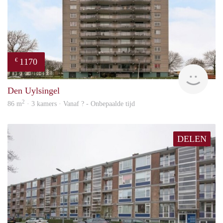
1170
€
finde
Den Uylsingel
2
86 m
· 3 kamers · Vanaf ? - Onbepaalde tijd
DELEN