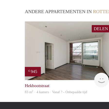
ANDERE APPARTEMENTEN IN
ROTT
DELEN
945
€
Hekbootstraat
2
83 m
· 4 kamers · Vanaf ? - Onbepaalde tijd