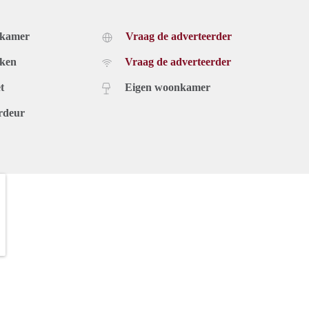
dkamer
Vraag de adverteerder
uken
Vraag de adverteerder
t
Eigen woonkamer
rdeur