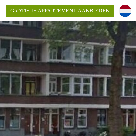
GRATIS JE APPARTEMENT AANBIEDEN
ppartement in Rotterdam?
mentenRotterdam?
ding?