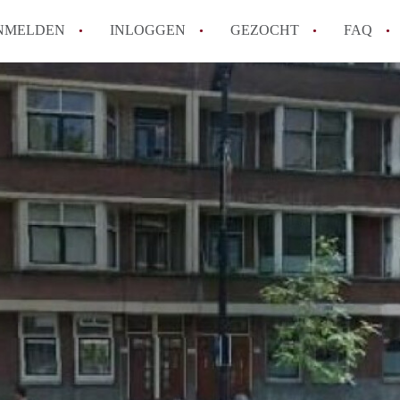
NMELDEN
INLOGGEN
GEZOCHT
FAQ
How to translate AppartementRotterdam!
Wat is AppartementenRotterdam?
Hoeveel kost het om te reageren op een A
Wat is de privacyverklaring van Apparte
Berekent AppartementenRotterdam
makelaarsvergoeding/bemiddelingsvergoe
Alle veelgestelde vragen