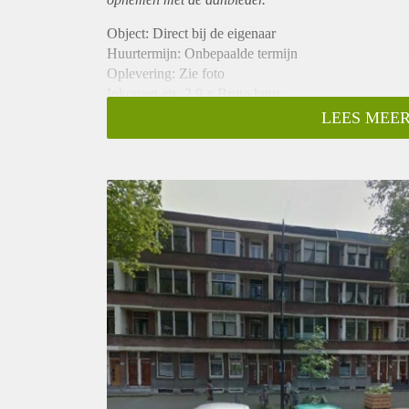
Object: Direct bij de eigenaar
Huurtermijn: Onbepaalde termijn
Oplevering: Zie foto
Inkomen eis: 2,9 x Bruto huur
Garantiestelling mogelijk: Ja
LEES MEER
Borg: 1 Maand
Bemiddeling kosten: Nee
Woningdelers toegestaan: Ja
Huisdieren toegestaan: Afhankelijk van de Eigenaar
Huurtoeslag grens: Nee
Geschikt voor studenten: Afhankelijk van de Eigena