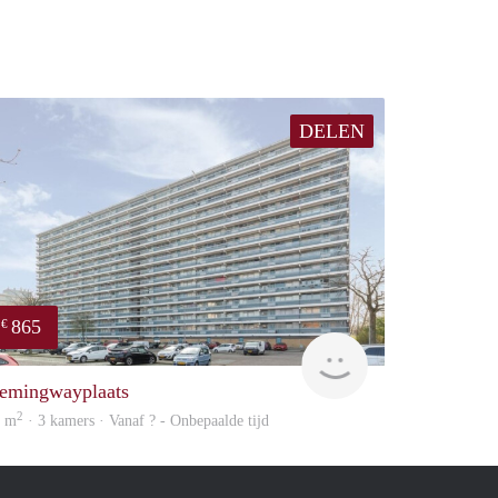
DELEN
865
€
Woning
emingwayplaats
2
5 m
· 3 kamers · Vanaf ? - Onbepaalde tijd