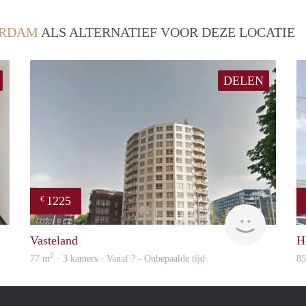
ERDAM
ALS ALTERNATIEF VOOR DEZE LOCATIE
DELEN
1225
€
rent
finder
Vasteland
H
2
77 m
· 3 kamers · Vanaf ? - Onbepaalde tijd
8