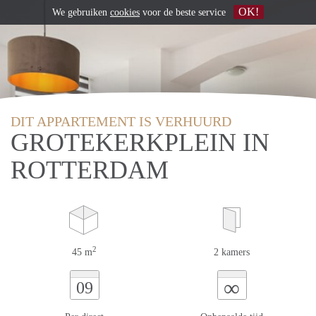
OK!
We gebruiken
cookies
voor de beste service
DIT APPARTEMENT IS VERHUURD
GROTEKERKPLEIN IN
ROTTERDAM
2
45 m
2 kamers
∞
09