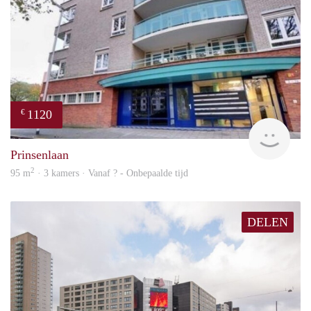
1120
€
rent
Prinsenlaan
2
95 m
· 3 kamers · Vanaf ? - Onbepaalde tijd
DELEN