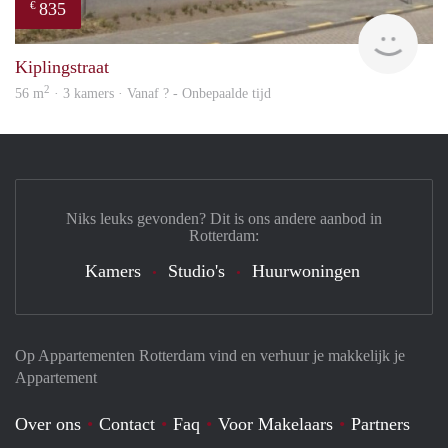
835
€
rent
Kiplingstraat
2
56 m
· 3 kamers · Vanaf ? - Onbepaalde tijd
Niks leuks gevonden? Dit is ons andere aanbod in
Rotterdam:
Kamers
Studio's
Huurwoningen
Op Appartementen Rotterdam vind en verhuur je makkelijk je
Appartement
Over ons
Contact
Faq
Voor Makelaars
Partners