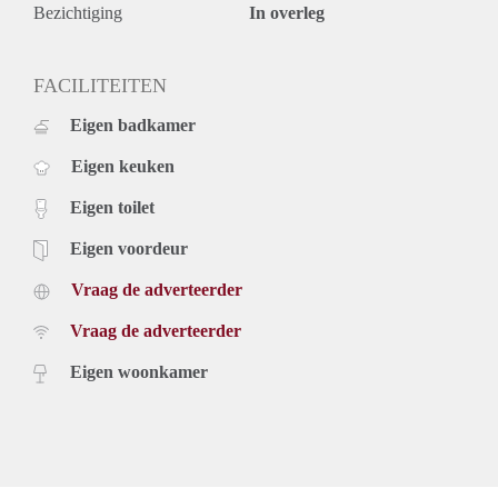
taxes. Inclusief upholstery, furniture and taxes.
Bezichtiging
In overleg
Rental price based on a minimum rental period of 12 months
for a shorter period there can be increase.
For more information and viewings you can contact us or
FACILITEITEN
register yourself on our website.
Eigen badkamer
Eigen keuken
Eigen toilet
Eigen voordeur
Vraag de adverteerder
Vraag de adverteerder
Eigen woonkamer