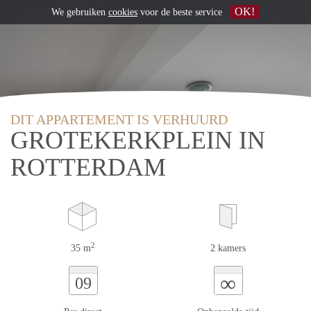
OK!
We gebruiken
cookies
voor de beste service
DIT APPARTEMENT IS VERHUURD
GROTEKERKPLEIN IN
ROTTERDAM
2
35 m
2 kamers
∞
09