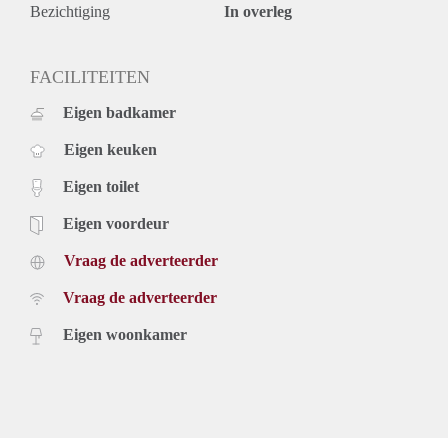
tv, internet en gemeentelijke belastingen). Inclusief,
Bezichtiging
In overleg
verwarming, stoffering en keukenapparatuur.
De genoemde huurprijs is op basis van minimaal 1 jaar. Bij
een huurperiode korter dan 1 jaar kan er sprake zijn van een
FACILITEITEN
verhoging.
Eigen badkamer
Voor meer informatie en bezichtigingen kunt u contact met
ons opnemen of uzelf inschrijven op onze website
Eigen keuken
Eigen toilet
Eigen voordeur
Vraag de adverteerder
Vraag de adverteerder
Eigen woonkamer