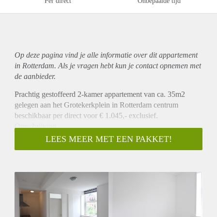
Per direct
Onbepaalde tijd
Op deze pagina vind je alle informatie over dit
appartement
in Rotterdam. Als je vragen hebt kun je contact opnemen met
de aanbieder.
Prachtig gestoffeerd 2-kamer appartement van ca. 35m2
gelegen aan het Grotekerkplein in Rotterdam centrum
beschikbaar per direct voor € 1.045,- exclusief.
Omschrijving
Op een prachtige locatie in het centrum van Rotterdam is dit
LEES MEER MET EEN PAKKET!
appartement gelegen. Het appartement heeft een ruime
woonkamer met open keuken die is v.v. een koelkast met
vriezer en een 4-pits inductie kookplaat. Het appartement
heeft een ruime slaapkamer van ca. 6m2 die tevens toegang
geeft tot een ruime badkamer met douche, wastafel,
wasmachine aansluiting en een toilet. Kortom een prachtig
appartement op een unieke locatie.