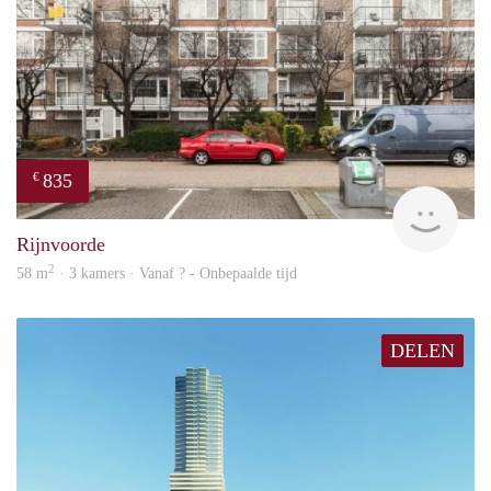
835
€
finde
Rijnvoorde
2
58 m
· 3 kamers · Vanaf ? - Onbepaalde tijd
DELEN