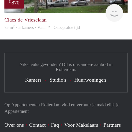
870
€
finde
Claes de Vrieselaan
2
75 m
· 3 kamers · Vanaf ? - Onbepaalde tijd
Niks leuks gevonden? Dit is ons andere aanbod in
Rotterdam:
Kamers
Studio's
Huurwoningen
Op Appartementen Rotterdam vind en verhuur je makkelijk je
Appartement
Over ons
Contact
Faq
Voor Makelaars
Partners