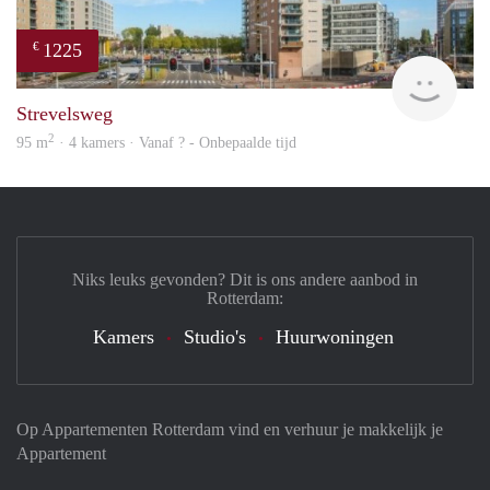
1225
€
finde
Strevelsweg
2
95 m
· 4 kamers · Vanaf ? - Onbepaalde tijd
Niks leuks gevonden? Dit is ons andere aanbod in
Rotterdam:
Kamers
Studio's
Huurwoningen
Op Appartementen Rotterdam vind en verhuur je makkelijk je
Appartement