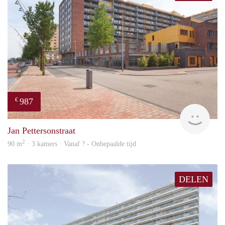
987
€
finde
Jan Pettersonstraat
2
90 m
· 3 kamers · Vanaf ? - Onbepaalde tijd
DELEN