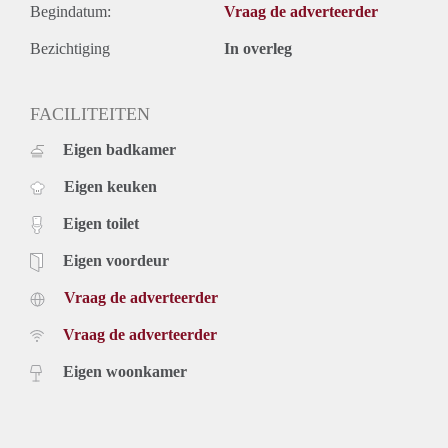
elektriciteit, kabel tv, internet, servicekosten en gemeentelijke
Begindatum:
Vraag de adverteerder
belastingen). Inclusief stoffering en keukenapparatuur.
De genoemde huurprijs is op basis van minimaal 1 jaar. Bij
Bezichtiging
In overleg
een huurperiode korter dan 1 jaar kan er sprake zijn van een
verhoging.
FACILITEITEN
Voor meer informatie en bezichtigingen kunt u contact met
ons opnemen of uzelf inschrijven op onze website
Eigen badkamer
Eigen keuken
Eigen toilet
Eigen voordeur
Vraag de adverteerder
Vraag de adverteerder
Eigen woonkamer