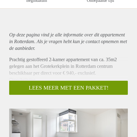
Begindatum
Onbepaalde tijd
Op deze pagina vind je alle informatie over dit
appartement
in Rotterdam. Als je vragen hebt kun je contact opnemen met
de aanbieder.
Prachtig gestoffeerd 2-kamer appartement van ca. 35m2
gelegen aan het Grotekerkplein in Rotterdam centrum
beschikbaar per direct voor € 940,- exclusief.
Omschrijving
Op een prachtige locatie in het centrum van Rotterdam is dit
LEES MEER MET EEN PAKKET!
appartement gelegen. Het appartement heeft een ruime
woonkamer met open keuken welke is v.v. een koelkast met
vriezer en een 4-pits inductie kookplaat. Het appartement
heeft een ruime slaapkamer van ca. 6m2 welke tevens
toegang geeft tot een ruime badkamer met douche, wastafel,
wasmachine aansluiting en een toilet. Kortom een prachtig
appartement op een unieke locatie.