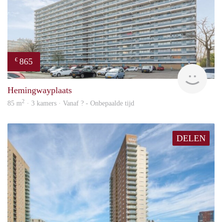
865
€
Woni
Hemingwayplaats
2
85 m
· 3 kamers · Vanaf ? - Onbepaalde tijd
DELEN