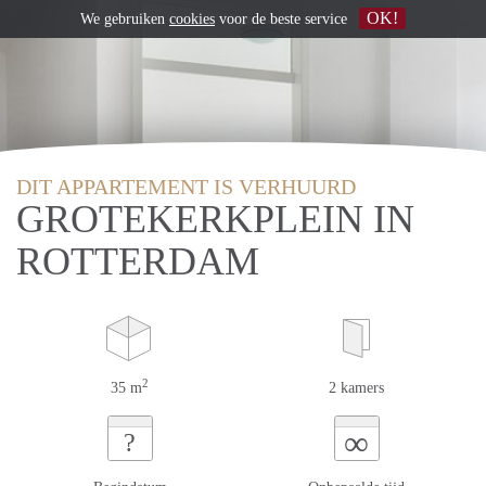
OK!
We gebruiken
cookies
voor de beste service
DIT APPARTEMENT IS VERHUURD
GROTEKERKPLEIN IN
ROTTERDAM
2
35 m
2 kamers
∞
?