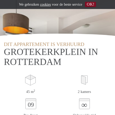
OK!
We gebruiken
cookies
voor de beste service
DIT APPARTEMENT IS VERHUURD
GROTEKERKPLEIN IN
ROTTERDAM
2
45 m
2 kamers
∞
09