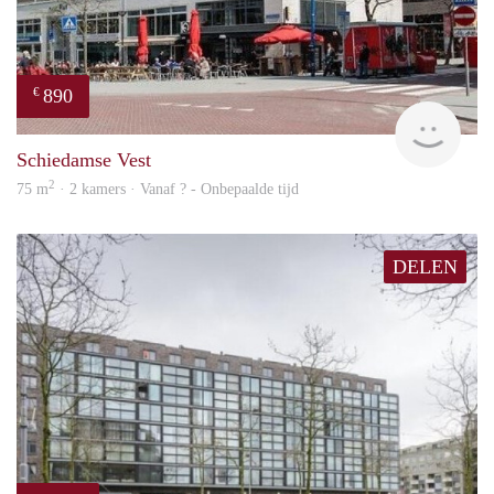
890
€
finde
Schiedamse Vest
2
75 m
· 2 kamers · Vanaf ? - Onbepaalde tijd
DELEN