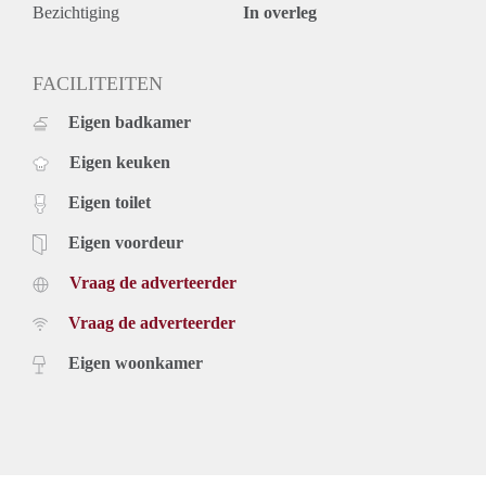
Rental price based on a minimum rental period of 12 months
Bezichtiging
In overleg
for a shorter period there can be increase.
For more information and viewings you can contact us or
register yourself on our website.
FACILITEITEN
Eigen badkamer
Eigen keuken
Eigen toilet
Eigen voordeur
Vraag de adverteerder
Vraag de adverteerder
Eigen woonkamer