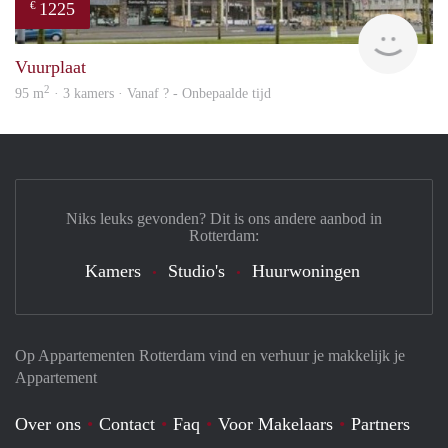
1225
€
rent
Vuurplaat
2
95 m
· 3 kamers · Vanaf ? - Onbepaalde tijd
Niks leuks gevonden? Dit is ons andere aanbod in
Rotterdam:
Kamers
Studio's
Huurwoningen
Op Appartementen Rotterdam vind en verhuur je makkelijk je
Appartement
Over ons
Contact
Faq
Voor Makelaars
Partners