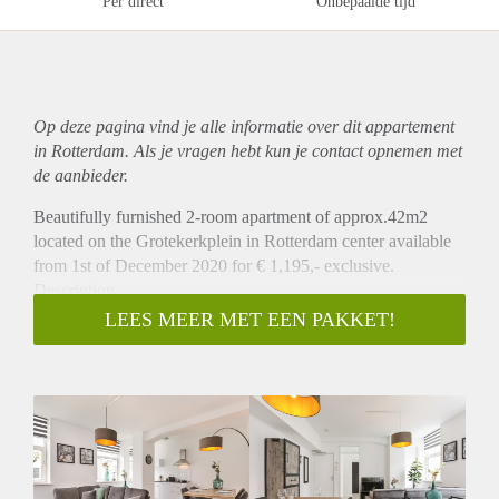
Per direct
Onbepaalde tijd
Op deze pagina vind je alle informatie over dit
appartement
in Rotterdam. Als je vragen hebt kun je contact opnemen met
de aanbieder.
Beautifully furnished 2-room apartment of approx.42m2
located on the Grotekerkplein in Rotterdam center available
from 1st of December 2020 for € 1,195,- exclusive.
Description
This furnished apartment is located in a beautiful location in
LEES MEER MET EEN PAKKET!
the center of Rotterdam. The apartment has a spacious living
room of approx.26m2 with an open kitchen which is
equipped with a fridge with freezer and a 4-burner induction
hob. The apartment has a spacious bedroom of approx.10m2
which also gives you access to a spacious bathroom with
shower, sink, washing machine connection and a toilet. In
short, a beautiful apartment in a unique location.