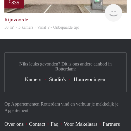
835
€
finde
Rijnvoorde
2
58 m
· 3 kamers · Vanaf ? - Onbepaalde tijd
Niks leuks gevonden? Dit is ons andere aanbod in
Rotterdam:
Kamers
Studio's
Huurwoningen
Op Appartementen Rotterdam vind en verhuur je makkelijk je
Appartement
Over ons
Contact
Faq
Voor Makelaars
Partners