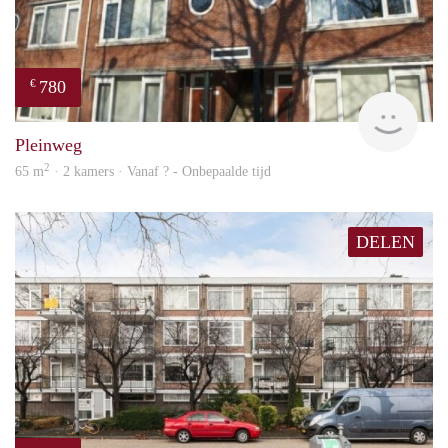
780
€
finde
Pleinweg
2
65 m
· 2 kamers · Vanaf ? - Onbepaalde tijd
DELEN