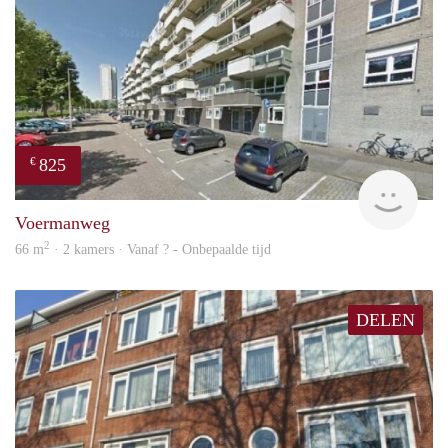
825
€
rent
Voermanweg
2
66 m
· 2 kamers · Vanaf ? - Onbepaalde tijd
DELEN