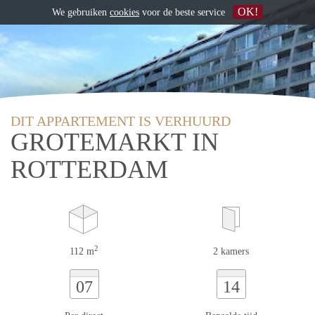
OK!
We gebruiken
cookies
voor de beste service
DIT APPARTEMENT IS VERHUURD
GROTEMARKT IN
ROTTERDAM
2
112 m
2 kamers
07
14