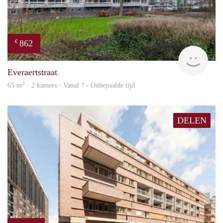
862
€
finde
Everaertstraat
2
65 m
· 2 kamers · Vanaf ? - Onbepaalde tijd
DELEN