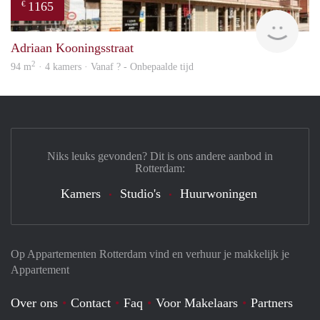
1165
€
finde
Adriaan Kooningsstraat
2
94 m
· 4 kamers · Vanaf ? - Onbepaalde tijd
Niks leuks gevonden? Dit is ons andere aanbod in
Rotterdam:
Kamers
Studio's
Huurwoningen
Op Appartementen Rotterdam vind en verhuur je makkelijk je
Appartement
Over ons
Contact
Faq
Voor Makelaars
Partners