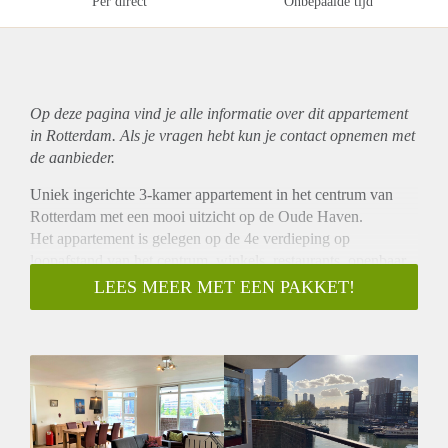
Per direct
Onbepaalde tijd
Op deze pagina vind je alle informatie over dit
appartement
in Rotterdam. Als je vragen hebt kun je contact opnemen met
de aanbieder.
Uniek ingerichte 3-kamer appartement in het centrum van
Rotterdam met een mooi uitzicht op de Oude Haven.
Het appartement is gelegen op de 4e verdieping op
loopafstand van het centrum, winkels, restaurants, openbaar
vervoer, Centraal Station etc.etc.
LEES MEER MET EEN PAKKET!
Indeling 4e verdieping:
Entree, hal; Ruime en lichte woonkamer (veel daglicht) met
toegang tot het balkon op het zuiden; Mooi en goede
kwaliteit open keuken met koelkast, diepvries,
oven/magnetron, vaatwasser en afzuigkap; Slaapkamer met
een tweepersoonsbed en mooie inbouwkasten; 2e slaapkamer
/ studeerkamer met eenpersoonsbed; Mooi gemoderniseerde