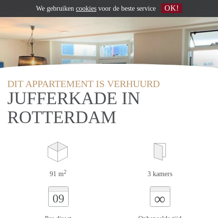
OK!
We gebruiken
cookies
voor de beste service
DIT APPARTEMENT IS VERHUURD
JUFFERKADE IN
ROTTERDAM
2
91 m
3 kamers
∞
09