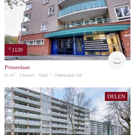
1120
€
rent
Prinsenlaan
2
95 m
· 3 kamers · Vanaf ? - Onbepaalde tijd
DELEN