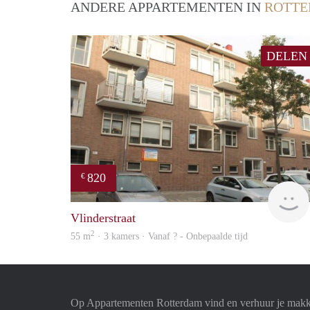
ANDERE APPARTEMENTEN IN
ROTT
DELEN
820
€
Vlinderstraat
2
55 m
· 3 kamers · Vanaf ? - Onbepaalde tijd
Op Appartementen Rotterdam vind en verhuur je makk