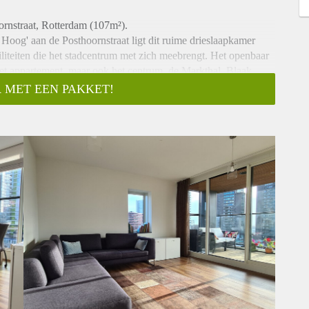
ornstraat, Rotterdam (107m²).
Hoog' aan de Posthoornstraat ligt dit ruime drieslaapkamer
iliteiten die het stadcentrum met zich meebrengt. Het openbaar
et appartement, maar ook het centrum, de Markthal, Blaak,
fstand.
 MET EEN PAKKET!
 enkele meters van het complex.
erging en een eigen parkeerplaats in de inpandige
paraat te huur voor €150 per maand
steller wordt niet geaccepteerd
gen