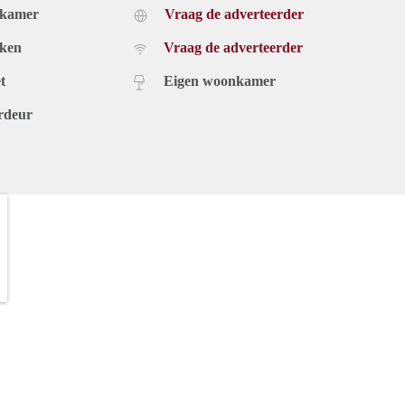
dkamer
Vraag de adverteerder
worden ontleend.
uken
Vraag de adverteerder
t
Eigen woonkamer
rdeur