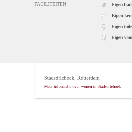
FACILITEITEN
Eigen ba
Balkon: 6,20m x 2,41m
Aan deze tekst en advertentie kunnen geen rechten 
Eigen ke
Eigen toile
Eigen voo
Stadsdriehoek, Rotterdam
Meer informatie over wonen in Stadsdriehoek