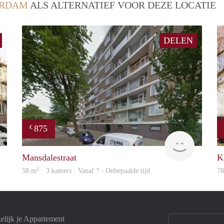
ERDAM
ALS ALTERNATIEF VOOR DEZE LOCATIE
DELEN
875
€
rent
rent
Mansdalestraat
K
2
58 m
· 3 kamers · Vanaf ? - Onbepaalde tijd
7
elijk je Appartement