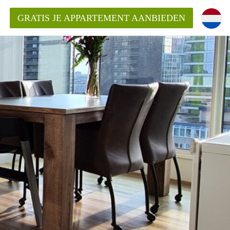
GRATIS JE APPARTEMENT AANBIEDEN
ppartement in Rotterdam?
mentenRotterdam?
ding?