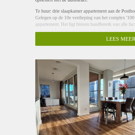
Te huur: drie slaapkamer appartement aan de Postho
Gelegen op de 10e verdieping van het complex '100 
appartement. Het ligt binnen handbereik van alle fac
vervoer is bereikbaar binnen enkele minuten vanaf h
Beurs en diverse bars en restaurants liggen op loopa
LEES MEER
De dichtstbijzijnde supermarkt vindt u al op slechts
Tevens beschikt het appartement over een separate b
parkeergarage.
Voorwaarden/bijzonderheden:
- parkeerplaats in de ondergelegen parkeergarage se
- gestoffeerd appartement
- borg in overleg, minimaal 1maand
- vloerverwarming en -koeling
- geen huisdieren
- woningdelers toegestaan: maximaal 2 personen borg
- Energielabel A
- inpandige berging beschikbaar
- huurprijs exclusief GWL, internet, TV en belastin
Indeling