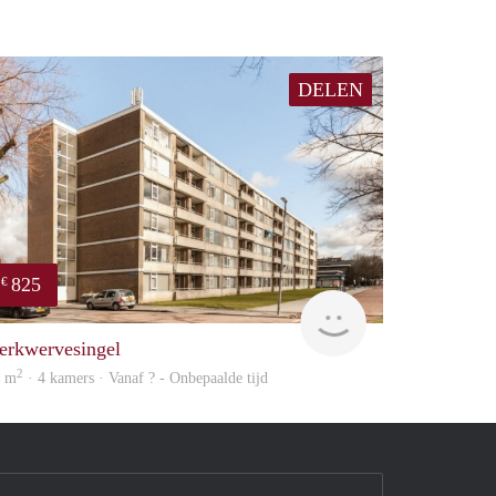
DELEN
825
€
Woning
erkwervesingel
2
8 m
· 4 kamers · Vanaf ? - Onbepaalde tijd