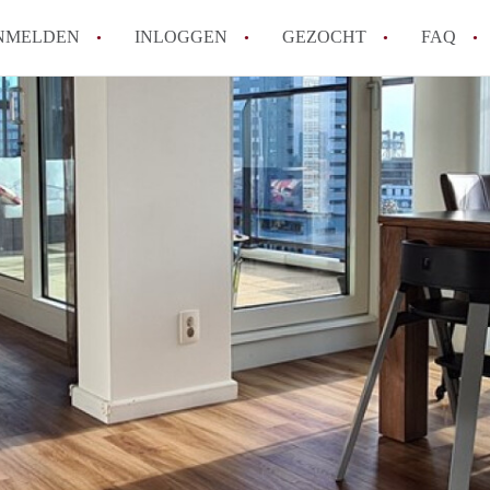
NMELDEN
INLOGGEN
GEZOCHT
FAQ
How to translate AppartementRotterdam!
Wat is AppartementenRotterdam?
Hoeveel kost het om te reageren op een A
Wat is de privacyverklaring van Apparte
Berekent AppartementenRotterdam
makelaarsvergoeding/bemiddelingsvergoe
Alle veelgestelde vragen