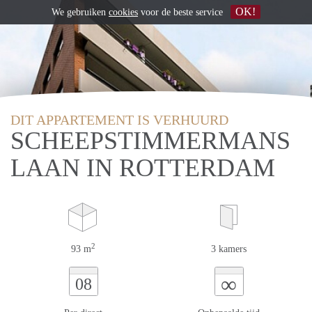
OK!
We gebruiken
cookies
voor de beste service
DIT APPARTEMENT IS VERHUURD
SCHEEPSTIMMERMANS
LAAN IN ROTTERDAM
2
93 m
3 kamers
∞
08