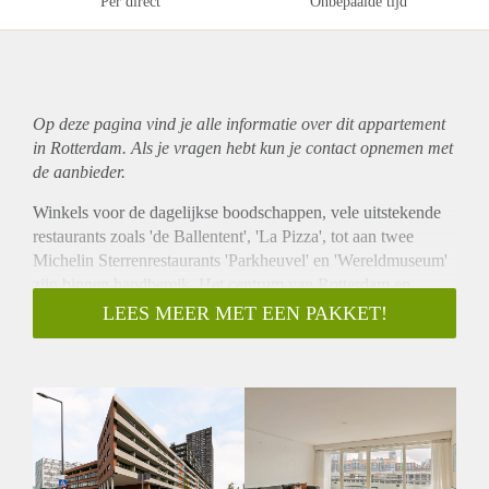
Per direct
Onbepaalde tijd
Op deze pagina vind je alle informatie over dit
appartement
in Rotterdam. Als je vragen hebt kun je contact opnemen met
de aanbieder.
Winkels voor de dagelijkse boodschappen, vele uitstekende
restaurants zoals 'de Ballentent', 'La Pizza', tot aan twee
Michelin Sterrenrestaurants 'Parkheuvel' en 'Wereldmuseum'
zijn binnen handbereik. Het centrum van Rotterdam en
Centraal Station zijn binnen een paar minuten met de auto,
LEES MEER MET EEN PAKKET!
fiets of openbaar vervoer te bereiken.
INDELING:
Ruime afgesloten complex entree met trappenhuis en lift naar
de verdieping.
Grote verdiepingshal met entree van het appartement.
Appartement:
Centrale entreehal met fraaie houten vloer in white wash die