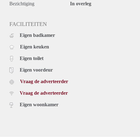
gemeenschappelijke fietsenberging.
Bezichtiging
In overleg
Bovenstaande gegevens hebben een vrijblijvend/informatief
karakter en dienen uitsluitend te worden beschouwd als een
uitnodiging tot het doen van een bezichtiging.
FACILITEITEN
Omschrijvingen, meubels, foto’s en eventueel vermelde
Eigen badkamer
afmetingen zijn globaal en indicatief. Hieraan kunnen geen
rechten worden ontleend.
Eigen keuken
Eigen toilet
Eigen voordeur
Vraag de adverteerder
Vraag de adverteerder
Eigen woonkamer