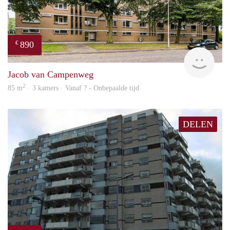
890
€
finde
Jacob van Campenweg
2
85 m
· 3 kamers · Vanaf ? - Onbepaalde tijd
DELEN