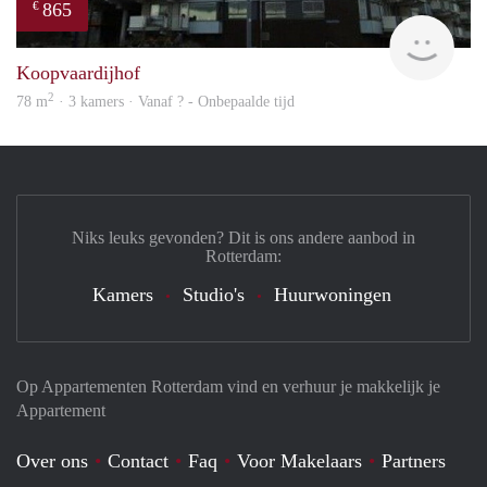
865
€
rent
Koopvaardijhof
2
78 m
· 3 kamers · Vanaf ? - Onbepaalde tijd
Niks leuks gevonden? Dit is ons andere aanbod in
Rotterdam:
Kamers
Studio's
Huurwoningen
Op Appartementen Rotterdam vind en verhuur je makkelijk je
Appartement
Over ons
Contact
Faq
Voor Makelaars
Partners