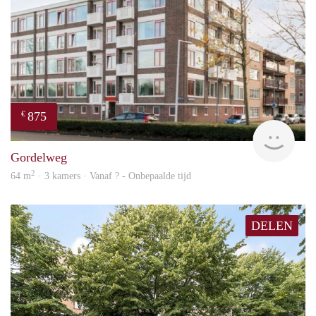
875
€
finde
Gordelweg
2
64 m
· 3 kamers · Vanaf ? - Onbepaalde tijd
DELEN