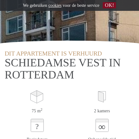
OK!
We gebruiken
cookies
voor de beste service
DIT APPARTEMENT IS VERHUURD
SCHIEDAMSE VEST IN
ROTTERDAM
2
75 m
2 kamers
∞
?