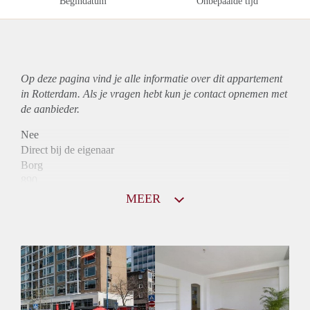
Begindatum
Onbepaalde tijd
Op deze pagina vind je alle informatie over dit
appartement
in Rotterdam. Als je vragen hebt kun je contact opnemen met
de aanbieder.
Nee
Direct bij de eigenaar
Borg
890
Garantiestelling
MEER
Niet mogelijk
Huurtoeslag
Mogelijk
Inkomen eis
N.V.T.
Huurtermijn
Onbepaalde termijn