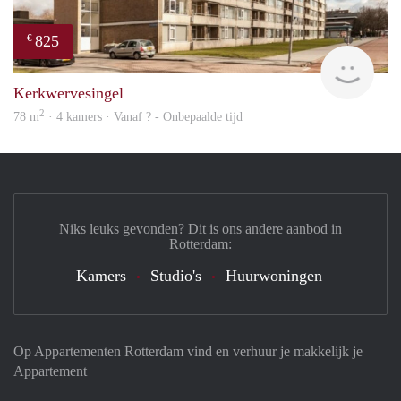
825
€
Woni
Kerkwervesingel
2
78 m
· 4 kamers · Vanaf ? - Onbepaalde tijd
Niks leuks gevonden? Dit is ons andere aanbod in
Rotterdam:
Kamers
Studio's
Huurwoningen
Op Appartementen Rotterdam vind en verhuur je makkelijk je
Appartement