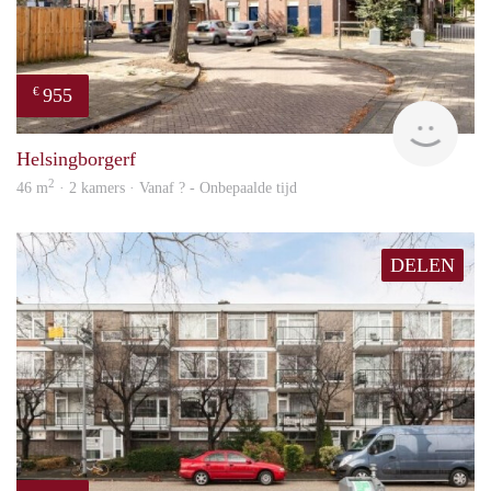
955
€
finde
Helsingborgerf
2
46 m
· 2 kamers · Vanaf ? - Onbepaalde tijd
DELEN