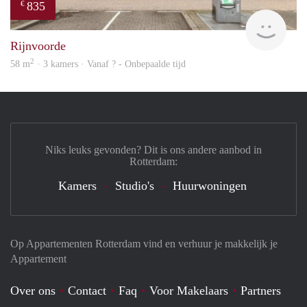
835
€
finde
Rijnvoorde
2
58 m
· 3 kamers · Vanaf ? - Onbepaalde tijd
Niks leuks gevonden? Dit is ons andere aanbod in
Rotterdam:
Kamers
Studio's
Huurwoningen
Op Appartementen Rotterdam vind en verhuur je makkelijk je
Appartement
Over ons
Contact
Faq
Voor Makelaars
Partners