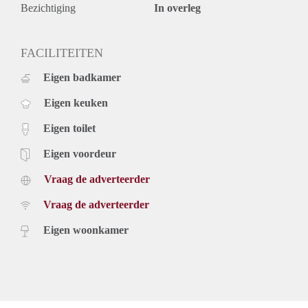
– Huurprijs: €1.250 per maand
Bezichtiging
In overleg
– Prijs is exclusief nutsvoorzieningen, exclusief internet/TV
– Huurvorm: huurovereenkomst met maximaal 24 maanden
– Borg: in overleg, minimaal 1 maand
FACILITEITEN
– Warmte en warm water middels stadsverwarming
Eigen badkamer
– Gemeubileerd
– Niet roken/ geen huisdieren
Eigen keuken
– Parkeren middels parkeervergunning
Eigen toilet
Eigen voordeur
Vraag de adverteerder
Vraag de adverteerder
Eigen woonkamer