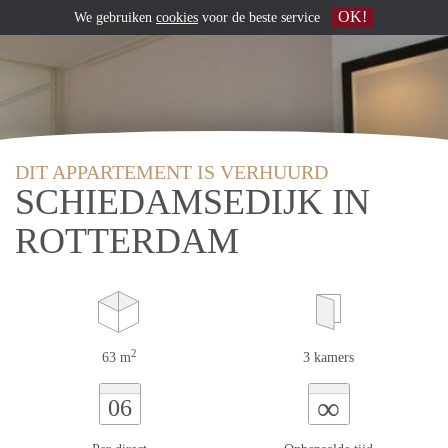
OK!
We gebruiken
cookies
voor de beste service
DIT APPARTEMENT IS VERHUURD
SCHIEDAMSEDIJK IN
ROTTERDAM
2
63 m
3 kamers
∞
06