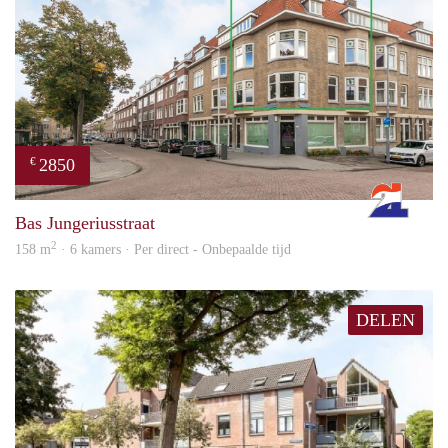
2850
€
Rott
Bas Jungeriusstraat
2
158 m
· 6 kamers · Per direct - Onbepaalde tijd
DELEN