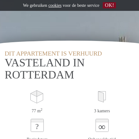
OK!
We gebruiken
cookies
voor de beste service
DIT APPARTEMENT IS VERHUURD
VASTELAND IN
ROTTERDAM
2
77 m
3 kamers
∞
?