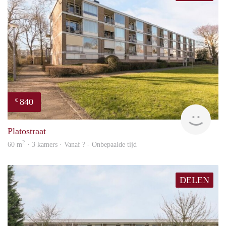
840
€
finde
Platostraat
2
60 m
· 3 kamers · Vanaf ? - Onbepaalde tijd
DELEN