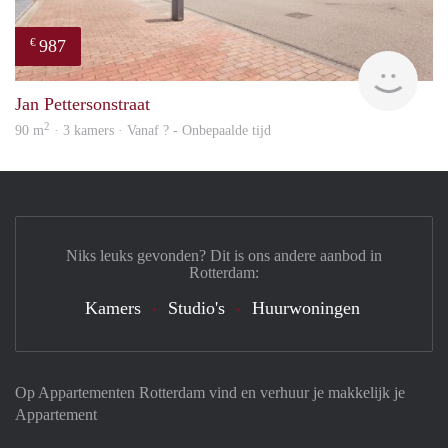
987
€
finde
Jan Pettersonstraat
2
90 m
· 3 kamers · Vanaf ? - Onbepaalde tijd
Niks leuks gevonden? Dit is ons andere aanbod in
Rotterdam:
Kamers
Studio's
Huurwoningen
Op Appartementen Rotterdam vind en verhuur je makkelijk je
Appartement