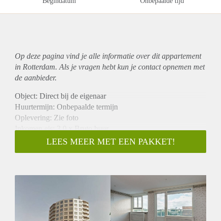
Begindatum
Onbepaalde tijd
Op deze pagina vind je alle informatie over dit
appartement
in Rotterdam. Als je vragen hebt kun je contact opnemen met
de aanbieder.
Object: Direct bij de eigenaar
Huurtermijn: Onbepaalde termijn
Oplevering: Zie foto
Inkomen eis: 3,0 x Bruto huur
Garantiestelling mogelijk: Ja
LEES MEER MET EEN PAKKET!
Borg: 1 Maand
Bemiddeling kosten: Nee
Woningdelers toegestaan: Ja
Huisdieren toegestaan: Afhankelijk van de Eigenaar
Huurtoeslag grens: Nee
Geschikt voor studenten: Afhankelijk van de Eigenaar