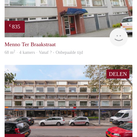
835
€
finde
Menno Ter Braakstraat
2
68 m
· 4 kamers · Vanaf ? - Onbepaalde tijd
DELEN