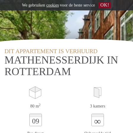
OK!
We gebruiken
cookies
voor de beste service
DIT APPARTEMENT IS VERHUURD
MATHENESSERDIJK IN
ROTTERDAM
2
80 m
3 kamers
∞
09