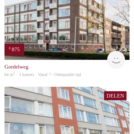
875
€
finde
Gordelweg
2
64 m
· 3 kamers · Vanaf ? - Onbepaalde tijd
DELEN