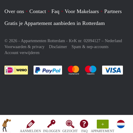
Over ons
Contact
Faq
Voor Makelaars
Partners
Gratis je Appartement aanbieden in Rotterdam
© 2026 - Appartementen Rotterdam - KvK nr. 02094127 –
Nederland
Voorwaarden & privacy
Disclaimer
Spam & nep-accounts
Account verwijderen
Je rekent gemakkelijk af met Paypal
Je rekent gemakkelijk af met M
Je rekent gemakkelij
Je re
+
AANMELDEN
INLOGGEN
GEZOCHT
FAQ
APPARTEMENT