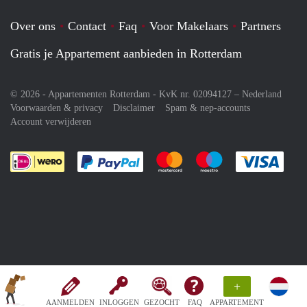
Over ons
Contact
Faq
Voor Makelaars
Partners
Gratis je Appartement aanbieden in Rotterdam
© 2026 - Appartementen Rotterdam - KvK nr. 02094127 –
Nederland
Voorwaarden & privacy
Disclaimer
Spam & nep-accounts
Account verwijderen
Je rekent gemakkelijk af met Paypal
Je rekent gemakkelijk af met M
Je rekent gemakkelij
Je re
+
AANMELDEN
INLOGGEN
GEZOCHT
FAQ
APPARTEMENT