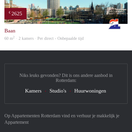
2625
€
Rott
Baan
2
60 m
· 2 kamers · Per direct - Onbepaalde tijd
Niks leuks gevonden? Dit is ons andere aanbod in
Rotterdam:
Kamers
Studio's
Huurwoningen
Op Appartementen Rotterdam vind en verhuur je makkelijk je
Appartement