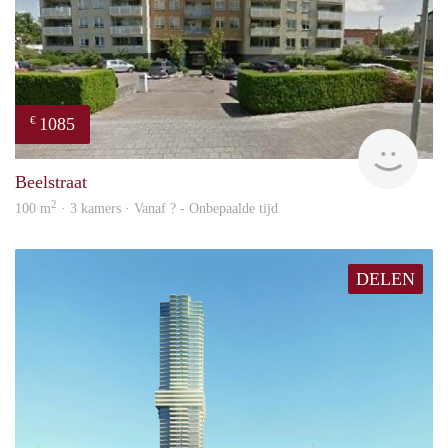
1085
€
finde
Beelstraat
2
100 m
· 3 kamers · Vanaf ? - Onbepaalde tijd
DELEN