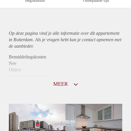
Begindatum
Onbepaalde tijd
Op deze pagina vind je alle informatie over dit
appartement
in Rotterdam. Als je vragen hebt kun je contact opnemen met
de aanbieder.
Bemiddelingskosten
Nee
Object
Direct bij de eigenaar
Borg
MEER
980
Garantiestelling
Mogelijk
Huurtoeslag
Niet mogelijk
Inkomen eis
2,9 X Maandhuur Bruto