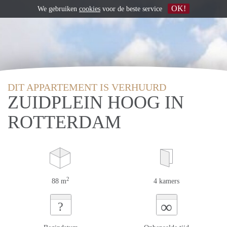
OK!
We gebruiken
cookies
voor de beste service
DIT APPARTEMENT IS VERHUURD
ZUIDPLEIN HOOG IN
ROTTERDAM
2
88 m
4 kamers
∞
?