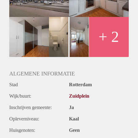
Huurtermijn
Onbepaalde termijn
Oplevering
Kaal
+ 2
ALGEMENE INFORMATIE
Stad
Rotterdam
Wijk/buurt:
Zuidplein
Inschrijven gemeente:
Ja
Opleverniveau:
Kaal
Huisgenoten:
Geen