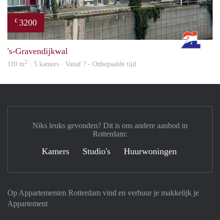
3200
€
Rott
's-Gravendijkwal
2
110 m
· 5 kamers · Vanaf ? - Onbepaalde tijd
Niks leuks gevonden? Dit is ons andere aanbod in
Rotterdam:
Kamers
Studio's
Huurwoningen
Op Appartementen Rotterdam vind en verhuur je makkelijk je
Appartement