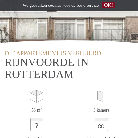
OK!
We gebruiken
cookies
voor de beste service
DIT APPARTEMENT IS VERHUURD
RIJNVOORDE IN
ROTTERDAM
2
58 m
3 kamers
∞
?