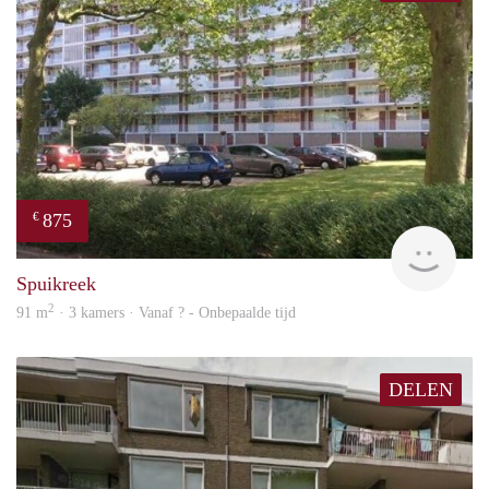
875
€
rent
Spuikreek
2
91 m
· 3 kamers · Vanaf ? - Onbepaalde tijd
DELEN