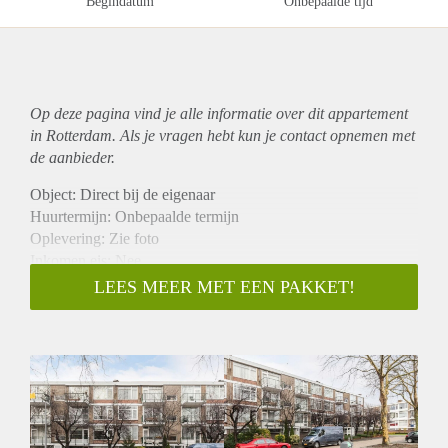
Begindatum
Onbepaalde tijd
Op deze pagina vind je alle informatie over dit
appartement
in Rotterdam. Als je vragen hebt kun je contact opnemen met
de aanbieder.
Object: Direct bij de eigenaar
Huurtermijn: Onbepaalde termijn
Oplevering: Zie foto
Inkomen eis: Nee
Garantiestelling mogelijk: Nee
LEES MEER MET EEN PAKKET!
Borg: 1 Maand
Bemiddeling kosten: Nee
Woningdelers toegestaan: Nee
Huisdieren toegestaan: Afhankelijk van de Eigenaar
Huurtoeslag grens: Ja
Geschikt voor studenten: Afhankelijk van de Eigenaar