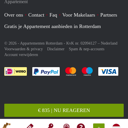
Appartement
Over ons
Contact
Faq
Voor Makelaars
Partners
Gratis je Appartement aanbieden in Rotterdam
© 2026 - Appartementen Rotterdam - KvK nr. 02094127 –
Nederland
Voorwaarden & privacy
Disclaimer
Spam & nep-accounts
Account verwijderen
Je rekent gemakkelijk af met Paypal
Je rekent gemakkelijk af met M
Je rekent gemakkelij
Je re
€ 835 | NU REAGEREN
+