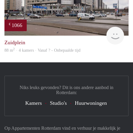
1066
€
Woni
Zuidplein
2
88 m
· 4 kamers · Vanaf ? - Onbepaalde tijd
Niks leuks gevonden? Dit is ons andere aanbod in
Rotterdam:
Kamers
Studio's
Huurwoningen
Op Appartementen Rotterdam vind en verhuur je makkelijk je