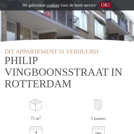
OK!
We gebruiken
cookies
voor de beste service
DIT APPARTEMENT IS VERHUURD
PHILIP
VINGBOONSSTRAAT IN
ROTTERDAM
2
75 m
3 kamers
∞
?