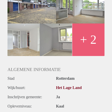
Inkomen eis
N.V.T.
Huurtermijn
Onbepaalde termijn
Oplevering
Kaal
+ 2
ALGEMENE INFORMATIE
Stad
Rotterdam
Wijk/buurt:
Het Lage Land
Inschrijven gemeente:
Ja
Opleverniveau:
Kaal