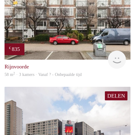
835
€
finde
Rijnvoorde
2
58 m
· 3 kamers · Vanaf ? - Onbepaalde tijd
DELEN