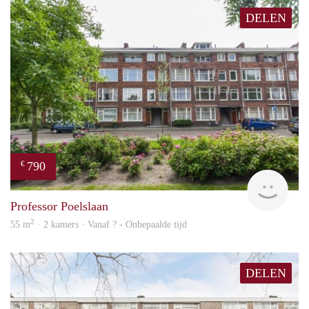
DELEN
790
€
finde
Professor Poelslaan
2
55 m
· 2 kamers · Vanaf ? - Onbepaalde tijd
DELEN