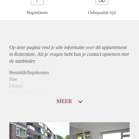
Begindatum
Onbepaalde tijd
Op deze pagina vind je alle informatie over dit
appartement
in Rotterdam. Als je vragen hebt kun je contact opnemen met
de aanbieder.
Bemiddelingskosten
Nee
Object
Direct bij de eigenaar
Borg
MEER
835
Garantiestelling
Niet mogelijk
Huurtoeslag
Mogelijk