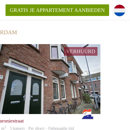
GRATIS JE APPARTEMENT AANBIEDEN
TERDAM
VERHUURD
ppartement in Rotterdam?
mentenRotterdam?
ding?
Rotterdam
aroniestraat
2
5 m
· 5 kamers · Per direct - Onbepaalde tijd