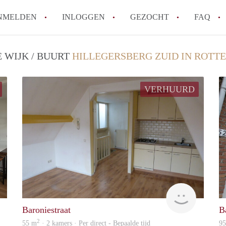
NMELDEN
INLOGGEN
GEZOCHT
FAQ
 WIJK / BUURT
HILLEGERSBERG ZUID IN ROT
How to translate AppartementRotterdam!
Wat is AppartementenRotterdam?
VERHUURD
Hoeveel kost het om te reageren op een A
Wat is de privacyverklaring van Apparte
Berekent AppartementenRotterdam
makelaarsvergoeding/bemiddelingsvergoe
Alle veelgestelde vragen
Hospa
Rent
Baroniestraat
B
2
55 m
· 2 kamers · Per direct - Bepaalde tijd
9