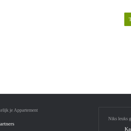
elijk je Appartement
Niks leuks 
artners
Ka