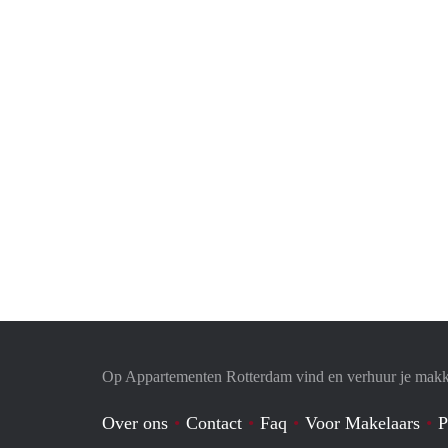
Op Appartementen Rotterdam vind en verhuur je makk
Over ons
Contact
Faq
Voor Makelaars
P