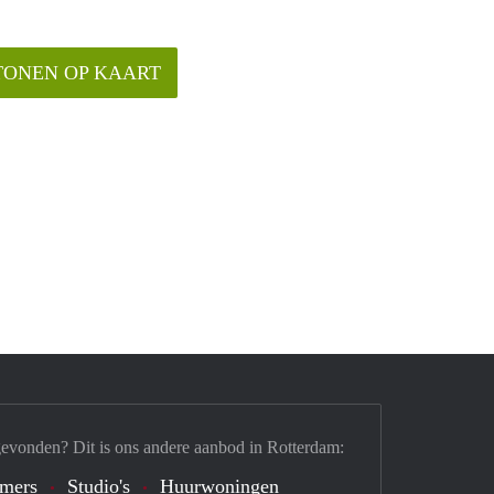
TONEN OP KAART
gevonden? Dit is ons andere aanbod in Rotterdam:
mers
Studio's
Huurwoningen