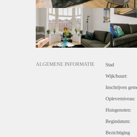
- Rental period 12 months with option to extend
- Deposit 2 month
- Available immediately.
Price
€ 895,- per month exclusive g/w/e, cable TV, internet
€ 1.015,- per month inclusive g/w/e, cable TV, intern
Exclusive taxes.
Rental price based on a minimum rental period of 12 
ALGEMENE INFORMATIE
Stad
Wijk/buurt:
Inschrijven gem
Opleverniveau:
Huisgenoten:
Begindatum:
Bezichtiging