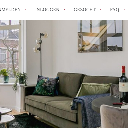
NMELDEN
INLOGGEN
GEZOCHT
FAQ
How to translate AppartementRotterdam!
Wat is AppartementenRotterdam?
Hoeveel kost het om te reageren op een A
Wat is de privacyverklaring van Apparte
Berekent AppartementenRotterdam
makelaarsvergoeding/bemiddelingsvergoe
Alle veelgestelde vragen