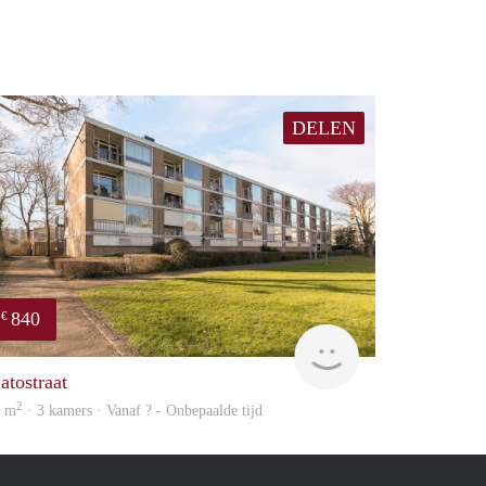
DELEN
840
€
finder
atostraat
2
0 m
· 3 kamers · Vanaf ? - Onbepaalde tijd