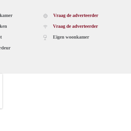
dkamer
Vraag de adverteerder
uken
Vraag de adverteerder
t
Eigen woonkamer
rdeur