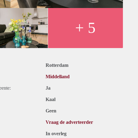
+ 5
, servicecosts and taxes.
et, upholstery, furniture, kitchen equipment and servicecosts.
months, for a shorter period there can be increase.
Rotterdam
Middelland
eente:
Ja
Kaal
Geen
Vraag de adverteerder
In overleg