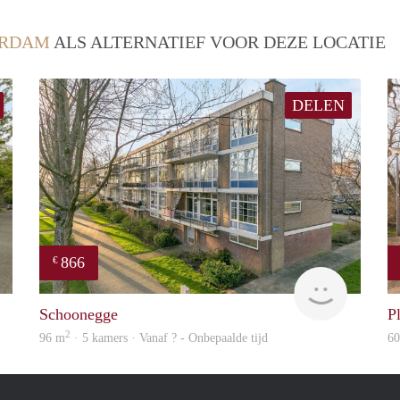
ERDAM
ALS ALTERNATIEF VOOR DEZE LOCATIE
DELEN
866
€
finder
Woning
Schoonegge
Pl
2
96 m
· 5 kamers · Vanaf ? - Onbepaalde tijd
6