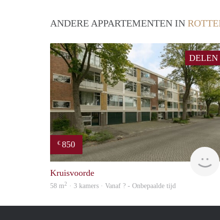
ANDERE APPARTEMENTEN IN
ROTT
DELEN
850
€
Kruisvoorde
2
58 m
· 3 kamers · Vanaf ? - Onbepaalde tijd