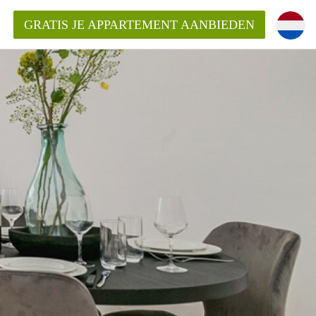
GRATIS JE APPARTEMENT AANBIEDEN
ppartement in Rotterdam?
mentenRotterdam?
ding?