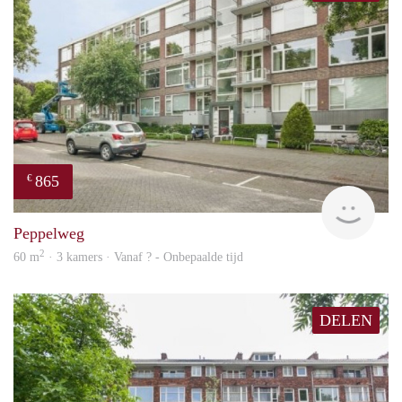
865
€
rent
Peppelweg
2
60 m
· 3 kamers · Vanaf ? - Onbepaalde tijd
DELEN