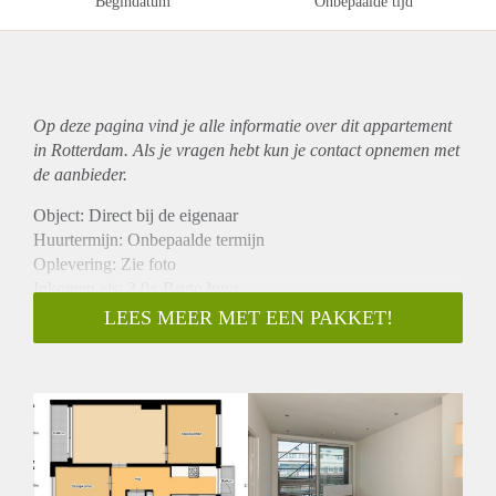
Begindatum
Onbepaalde tijd
Op deze pagina vind je alle informatie over dit
appartement
in Rotterdam. Als je vragen hebt kun je contact opnemen met
de aanbieder.
Object: Direct bij de eigenaar
Huurtermijn: Onbepaalde termijn
Oplevering: Zie foto
Inkomen eis: 3,0x Bruto huur
Garantiestelling mogelijk: Ja
LEES MEER MET EEN PAKKET!
Borg: 1 Maand
Bemiddeling kosten: Nee
Woningdelers toegestaan: Ja
Huisdieren toegestaan: Afhankelijk van de Eigenaar
Huurtoeslag grens: Nee
Geschikt voor studenten: Afhankelijk van de Eigenaar