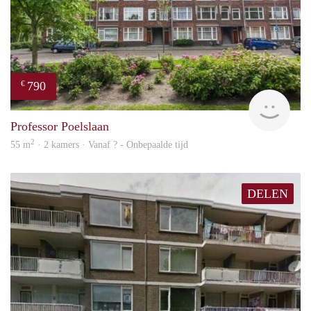
790
€
finde
Professor Poelslaan
2
55 m
· 2 kamers · Vanaf ? - Onbepaalde tijd
DELEN