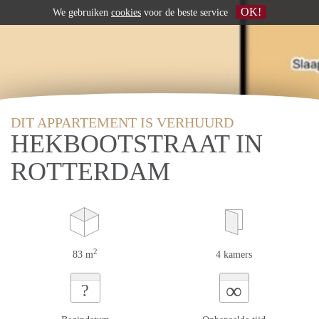
OK!
We gebruiken
cookies
voor de beste service
DIT APPARTEMENT IS VERHUURD
HEKBOOTSTRAAT IN
ROTTERDAM
2
83 m
4 kamers
∞
?