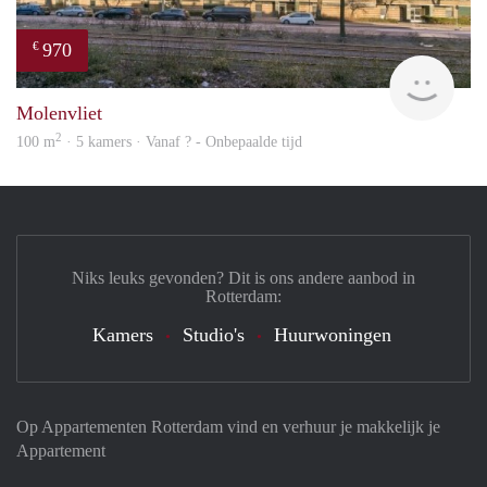
970
€
finde
Molenvliet
2
100 m
· 5 kamers · Vanaf ? - Onbepaalde tijd
Niks leuks gevonden? Dit is ons andere aanbod in
Rotterdam:
Kamers
Studio's
Huurwoningen
Op Appartementen Rotterdam vind en verhuur je makkelijk je
Appartement