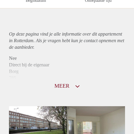
Begindatum
Onbepaalde tijd
Op deze pagina vind je alle informatie over dit
appartement
in Rotterdam. Als je vragen hebt kun je contact opnemen met
de aanbieder.
Nee
Direct bij de eigenaar
Borg
785
Garantiestelling
MEER
Niet mogelijk
Huurtoeslag
Mogelijk
Inkomen eis
N.V.T.
Huurtermijn
Onbepaalde termijn