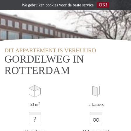
OK!
We gebruiken
cookies
voor de beste service
DIT APPARTEMENT IS VERHUURD
GORDELWEG IN
ROTTERDAM
2
53 m
2 kamers
∞
?