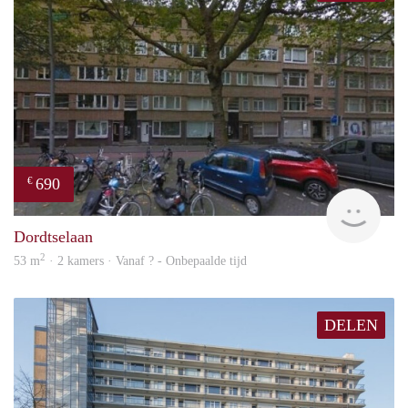
690
€
finde
Dordtselaan
2
53 m
· 2 kamers · Vanaf ? - Onbepaalde tijd
DELEN