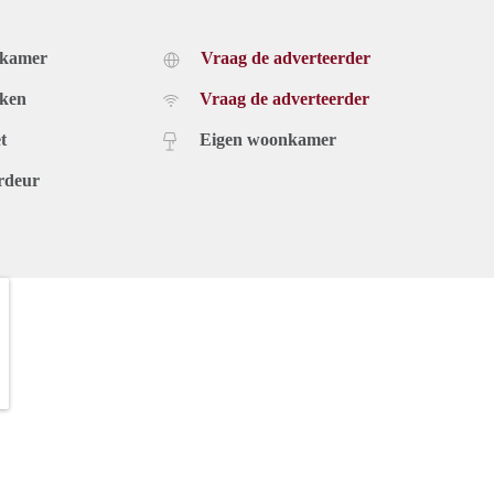
dkamer
Vraag de adverteerder
uken
Vraag de adverteerder
t
Eigen woonkamer
rdeur