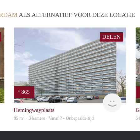
ERDAM
ALS ALTERNATIEF VOOR DEZE LOCATIE
DELEN
865
€
finder
Woning
Hemingwayplaats
G
2
85 m
· 3 kamers · Vanaf ? - Onbepaalde tijd
6