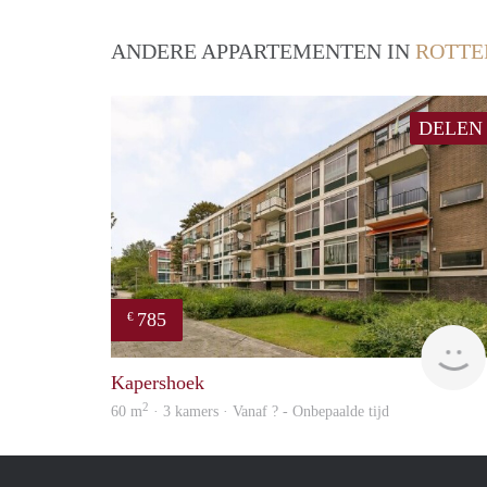
ANDERE APPARTEMENTEN IN
ROTT
DELEN
785
€
Kapershoek
2
60 m
· 3 kamers · Vanaf ? - Onbepaalde tijd