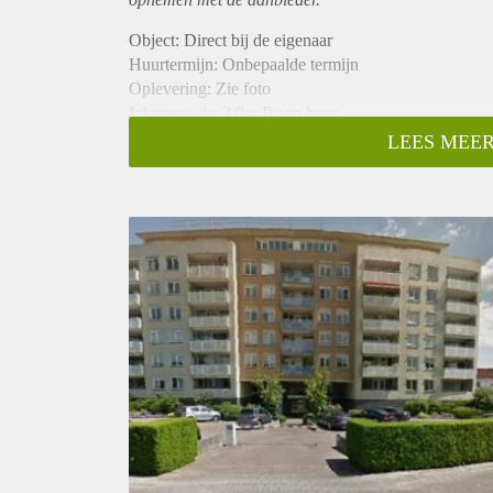
Object: Direct bij de eigenaar
Huurtermijn: Onbepaalde termijn
Oplevering: Zie foto
Inkomen eis: 3,0 x Bruto huur
Garantiestelling mogelijk: Ja
LEES MEER
Borg: 1 Maand
Bemiddeling kosten: Nee
Woningdelers toegestaan: Ja
Huisdieren toegestaan: Afhankelijk van de Eigenaar
Huurtoeslag grens: Nee
Geschikt voor studenten: Afhankelijk van de Eigena