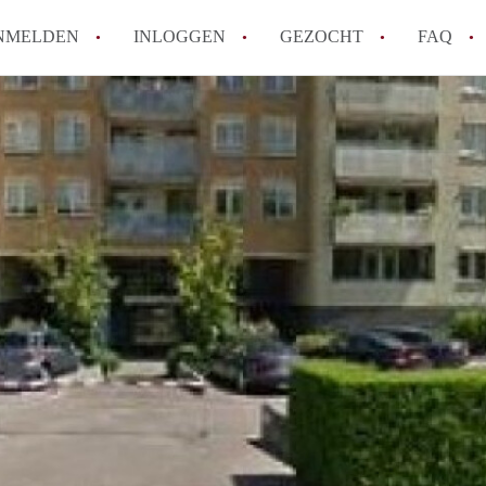
NMELDEN
INLOGGEN
GEZOCHT
FAQ
How to translate AppartementRotterdam!
Wat is AppartementenRotterdam?
Hoeveel kost het om te reageren op een A
Wat is de privacyverklaring van Apparte
Berekent AppartementenRotterdam
makelaarsvergoeding/bemiddelingsvergoe
Alle veelgestelde vragen