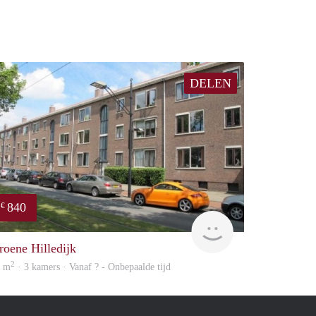
DELEN
840
€
finder
roene Hilledijk
2
4 m
· 3 kamers · Vanaf ? - Onbepaalde tijd