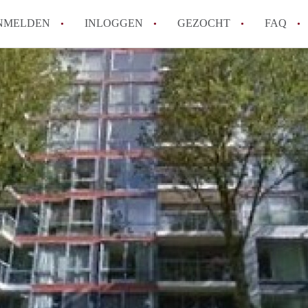
NMELDEN
INLOGGEN
GEZOCHT
FAQ
How to translate AppartementRotterdam!
Wat is AppartementenRotterdam?
Hoeveel kost het om te reageren op een A
Wat is de privacyverklaring van Apparte
Berekent AppartementenRotterdam
makelaarsvergoeding/bemiddelingsvergoe
Alle veelgestelde vragen