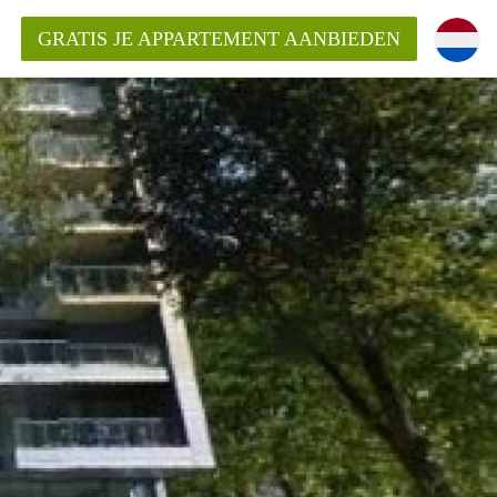
GRATIS JE APPARTEMENT AANBIEDEN
ppartement in Rotterdam?
mentenRotterdam?
ding?