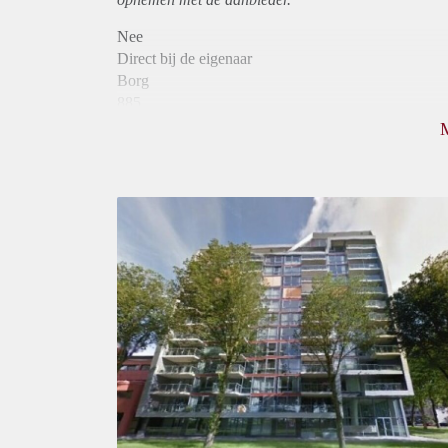
Nee
Direct bij de eigenaar
Borg
885
Garantiestelling
Niet mogelijk
Huurtoeslag
Mogelijk
Inkomen eis
N.V.T.
Huurtermijn
Onbepaalde termijn
Oplevering
Kaal