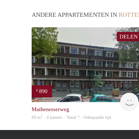
ANDERE APPARTEMENTEN IN
ROTT
DELEN
890
€
Mathenesserweg
2
69 m
· 4 kamers · Vanaf ? - Onbepaalde tijd