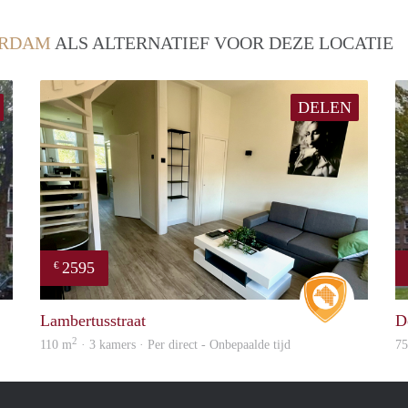
ERDAM
ALS ALTERNATIEF VOOR DEZE LOCATIE
DELEN
2595
€
finder
Real Estat
Lambertusstraat
D
2
110 m
· 3 kamers · Per direct - Onbepaalde tijd
7