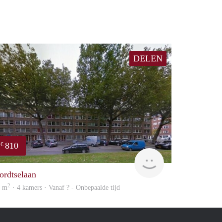
DELEN
810
€
e
finder
ordtselaan
2
5 m
· 4 kamers · Vanaf ? - Onbepaalde tijd