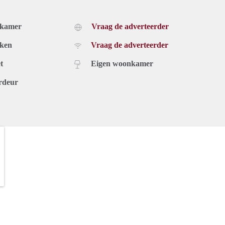
dkamer
Vraag de adverteerder
uken
Vraag de adverteerder
t
Eigen woonkamer
rdeur