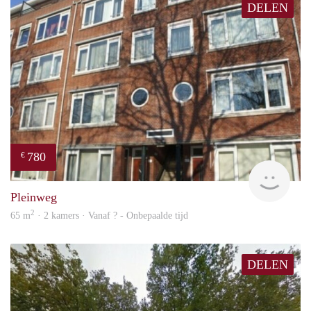
DELEN
780
€
finde
Pleinweg
2
65 m
· 2 kamers · Vanaf ? - Onbepaalde tijd
DELEN