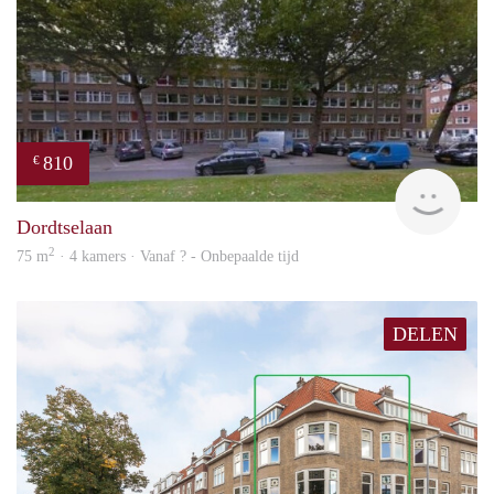
810
€
finde
Dordtselaan
2
75 m
· 4 kamers · Vanaf ? - Onbepaalde tijd
DELEN