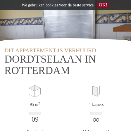
OK!
We gebruiken
cookies
voor de beste service
DIT APPARTEMENT IS VERHUURD
DORDTSELAAN IN
ROTTERDAM
2
95 m
4 kamers
∞
09