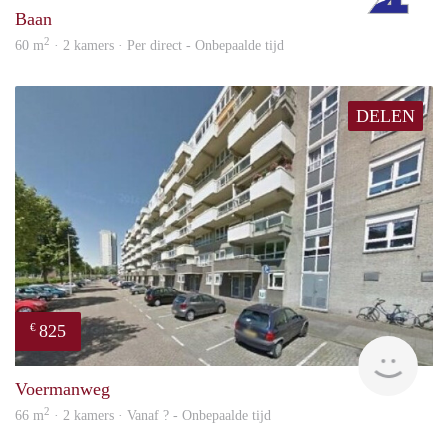
Baan
2
60 m
· 2 kamers · Per direct - Onbepaalde tijd
DELEN
825
€
rent
Voermanweg
2
66 m
· 2 kamers · Vanaf ? - Onbepaalde tijd