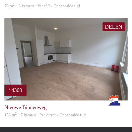
2
70 m
· 3 kamers · Vanaf ? - Onbepaalde tijd
DELEN
4300
€
Rott
Nieuwe Binnenweg
2
156 m
· 7 kamers · Per direct - Onbepaalde tijd