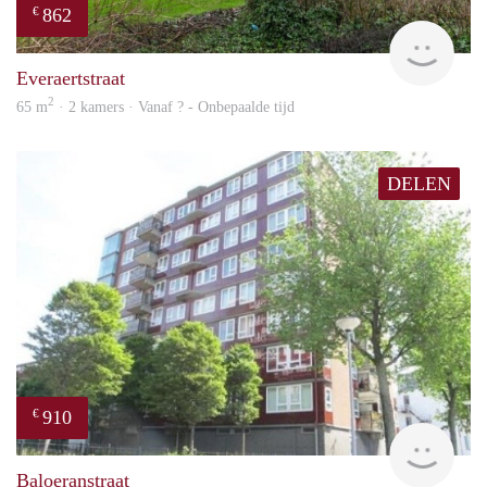
862
€
Woni
Everaertstraat
2
65 m
· 2 kamers · Vanaf ? - Onbepaalde tijd
DELEN
910
€
rent
Baloeranstraat