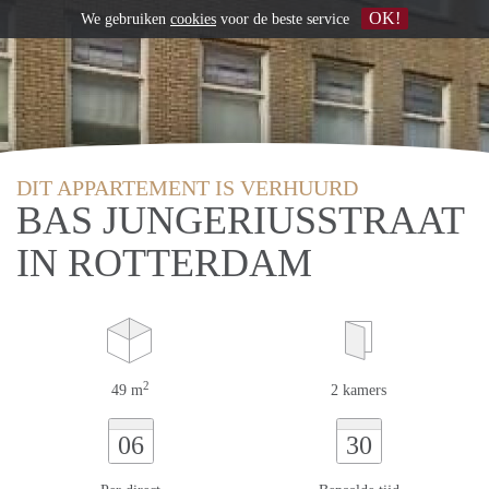
OK!
We gebruiken
cookies
voor de beste service
DIT APPARTEMENT IS VERHUURD
BAS JUNGERIUSSTRAAT
IN ROTTERDAM
2
49 m
2 kamers
06
30