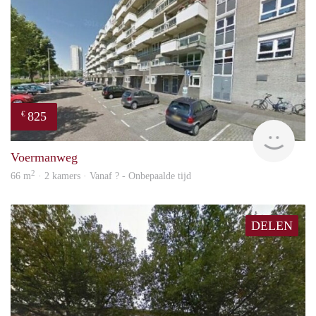
825
€
rent
Voermanweg
2
66 m
· 2 kamers · Vanaf ? - Onbepaalde tijd
DELEN