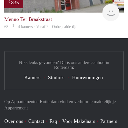
835
€
finde
Menno Ter Braakstraat
2
68 m
· 4 kamers · Vanaf ? - Onbepaalde tijd
Niks leuks gevonden? Dit is ons andere aanbod in
Rotterdam:
Kamers
Studio's
Huurwoningen
Op Appartementen Rotterdam vind en verhuur je makkelijk je
Appartement
Over ons
Contact
Faq
Voor Makelaars
Partners