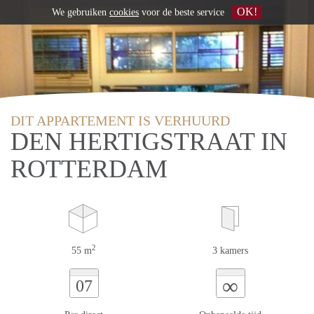
OK!
We gebruiken
cookies
voor de beste service
DIT APPARTEMENT IS VERHUURD
DEN HERTIGSTRAAT IN
ROTTERDAM
2
55 m
3 kamers
∞
07