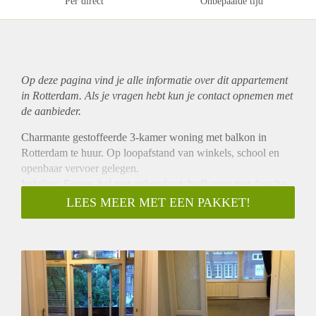
Per direct
Onbepaalde tijd
Op deze pagina vind je alle informatie over dit
appartement
in Rotterdam. Als je vragen hebt kun je contact opnemen met
de aanbieder.
Charmante gestoffeerde 3-kamer woning met balkon in
Rotterdam te huur. Op loopafstand van winkels, school en
openbaar vervoer gelegen.
Indeling: Entree, hal met opbergkast, badkamer met douche
en toilet, toilet, keuken met keukenblok, gasfornuis, koelkast
LEES MEER MET EEN PAKKET!
en wasmachine, woonkamer, 2 slaapkamers waarvan een met
directe toegang tot balkon, afgescheiden van woonkamer
middels schuifdeuren met mooi glas in lood.
U dient minimaal bruto 3x de huur te verdienen.