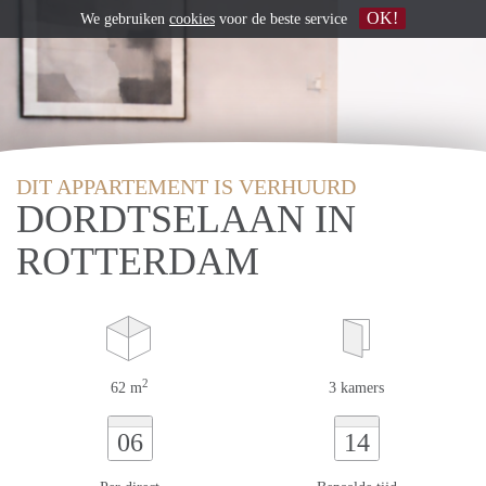
OK!
We gebruiken
cookies
voor de beste service
DIT APPARTEMENT IS VERHUURD
DORDTSELAAN IN
ROTTERDAM
2
62 m
3 kamers
06
14