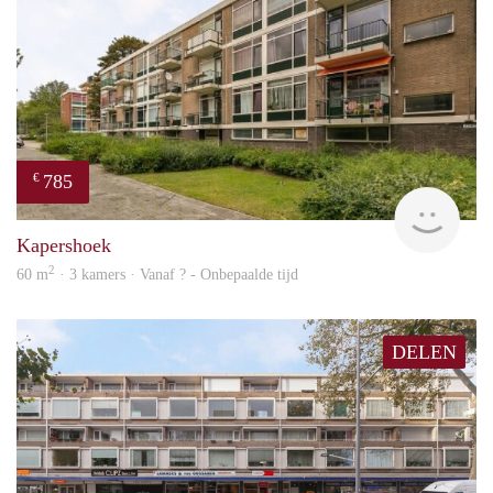
785
€
finde
Kapershoek
2
60 m
· 3 kamers · Vanaf ? - Onbepaalde tijd
DELEN