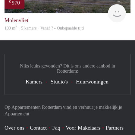
970
€
finde
Molenvliet
2
100 m
· 5 kamers · Vanaf ? - Onbepaalde tijd
Niks leuks gevonden? Dit is ons andere aanbod in
Rotterdam:
Kamers
Studio's
Huurwoningen
Op Appartementen Rotterdam vind en verhuur je makkelijk je
Appartement
Over ons
Contact
Faq
Voor Makelaars
Partners