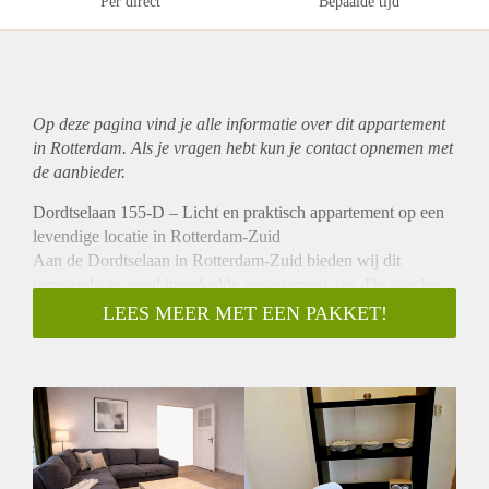
Per direct
Bepaalde tijd
Op deze pagina vind je alle informatie over dit
appartement
in Rotterdam. Als je vragen hebt kun je contact opnemen met
de aanbieder.
Dordtselaan 155-D – Licht en praktisch appartement op een
levendige locatie in Rotterdam-Zuid
Aan de Dordtselaan in Rotterdam-Zuid bieden wij dit
verzorgde en goed ingedeelde appartement aan. De woning
is licht, functioneel en ideaal voor wie comfortabel wil
LEES MEER MET EEN PAKKET!
wonen met alle dagelijkse voorzieningen in de directe
omgeving.
Indeling
Via de gezamenlijke entree bereik je de woning. Bij
binnenkomst kom je in de hal, die toegang biedt tot de
verschillende vertrekken.
De woonkamer is licht en prettig van formaat, met voldoende