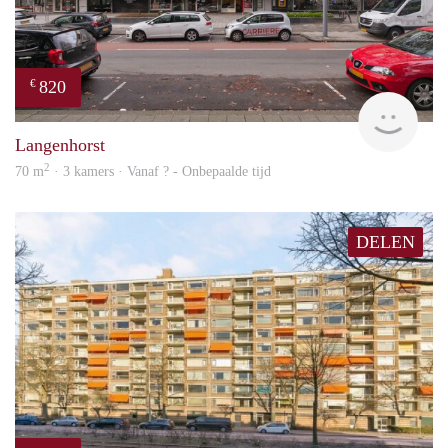
820
€
finde
Langenhorst
2
70 m
· 3 kamers · Vanaf ? - Onbepaalde tijd
DELEN