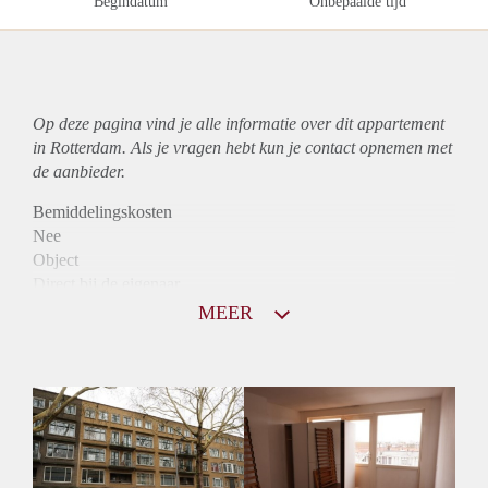
Begindatum
Onbepaalde tijd
Op deze pagina vind je alle informatie over dit
appartement
in Rotterdam. Als je vragen hebt kun je contact opnemen met
de aanbieder.
Bemiddelingskosten
Nee
Object
Direct bij de eigenaar
Borg
MEER
745
Garantiestelling
Niet mogelijk
Huurtoeslag
Mogelijk
Inkomen eis
N.V.T.