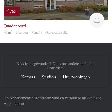
765
€
Woni
Quadenoord
2
70 m
· 3 kamers · Vanaf ? - Onbepaalde tijd
Niks leuks gevonden? Dit is ons andere aanbod in
Rotterdam:
Kamers
Studio's
Huurwoningen
Op Appartementen Rotterdam vind en verhuur je makkelijk je
Appartement