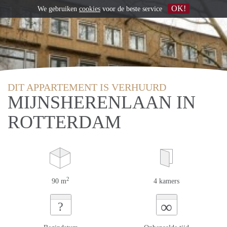
OK!
We gebruiken
cookies
voor de beste service
DIT APPARTEMENT IS VERHUURD
MIJNSHERENLAAN IN
ROTTERDAM
2
90 m
4 kamers
∞
?