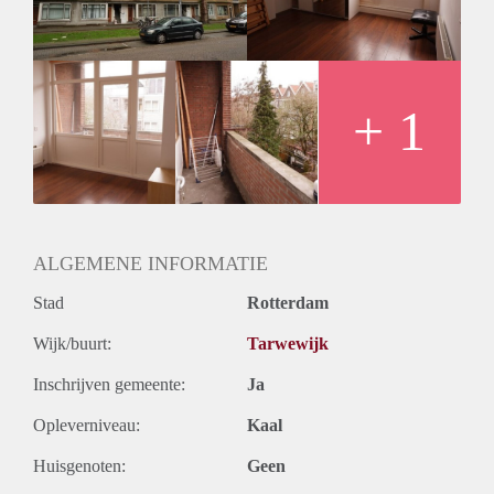
Huurtermijn
Onbepaalde termijn
Oplevering
Kaal
+ 1
ALGEMENE INFORMATIE
Stad
Rotterdam
Wijk/buurt:
Tarwewijk
Inschrijven gemeente:
Ja
Opleverniveau:
Kaal
Huisgenoten:
Geen