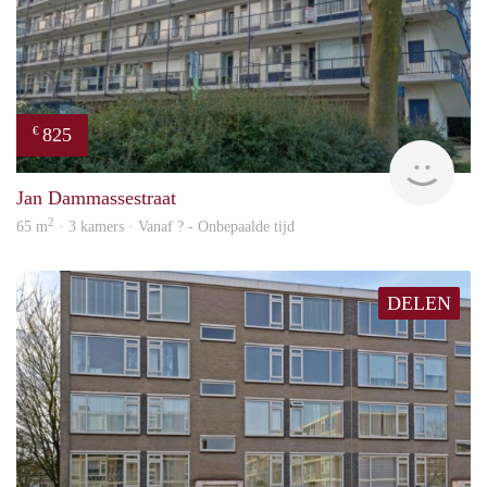
825
€
finde
Jan Dammassestraat
2
65 m
· 3 kamers · Vanaf ? - Onbepaalde tijd
DELEN