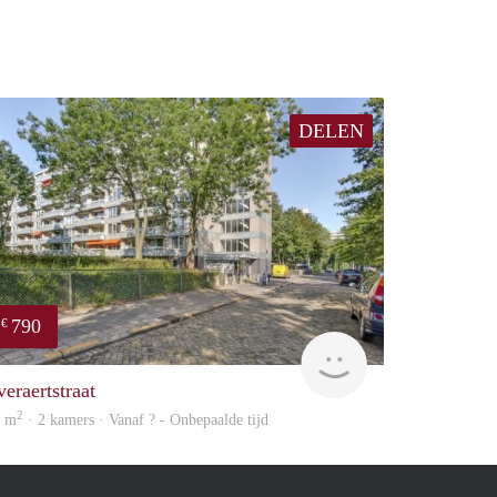
DELEN
790
€
finder
veraertstraat
2
5 m
· 2 kamers · Vanaf ? - Onbepaalde tijd