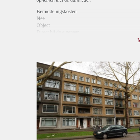
Bemiddelingskosten
Nee
Object
Direct bij de eigenaar
Borg
745
Garantiestelling
Niet mogelijk
Huurtoeslag
Mogelijk
Inkomen eis
N.V.T.
Huurtermijn
Onbepaalde termijn
Oplevering
Kaal