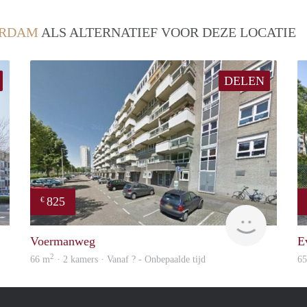
ERDAM
ALS ALTERNATIEF VOOR DEZE LOCATIE
DELEN
825
€
Woning
rent
Voermanweg
E
2
66 m
· 2 kamers · Vanaf ? - Onbepaalde tijd
6