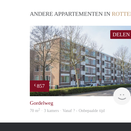
ANDERE APPARTEMENTEN IN
ROTT
DELEN
857
€
Gordelweg
2
70 m
· 3 kamers · Vanaf ? - Onbepaalde tijd