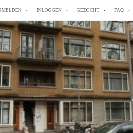
NMELDEN
INLOGGEN
GEZOCHT
FAQ
How to translate AppartementRotterdam!
Wat is AppartementenRotterdam?
Hoeveel kost het om te reageren op een A
Wat is de privacyverklaring van Apparte
Berekent AppartementenRotterdam
makelaarsvergoeding/bemiddelingsvergoe
Alle veelgestelde vragen