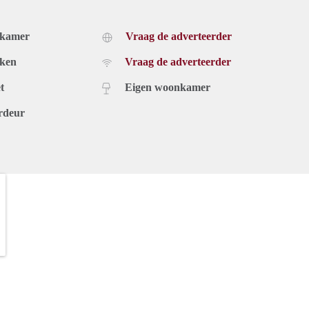
dkamer
Vraag de adverteerder
uken
Vraag de adverteerder
t
Eigen woonkamer
rdeur