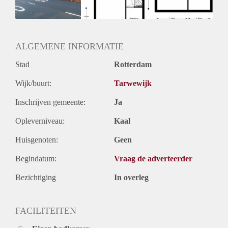
Huurtermijn
Onbepaalde termijn
Oplevering
Kaal
ALGEMENE INFORMATIE
Stad
Rotterdam
Wijk/buurt:
Tarwewijk
Inschrijven gemeente:
Ja
Opleverniveau:
Kaal
Huisgenoten:
Geen
Begindatum:
Vraag de adverteerder
Bezichtiging
In overleg
FACILITEITEN