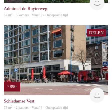
Admiraal de Ruyterweg
2
62 m
· 3 kamers · Vanaf ? - Onbepaalde tijd
DELEN
890
€
finde
Schiedamse Vest
2
75 m
· 2 kamers · Vanaf ? - Onbepaalde tijd