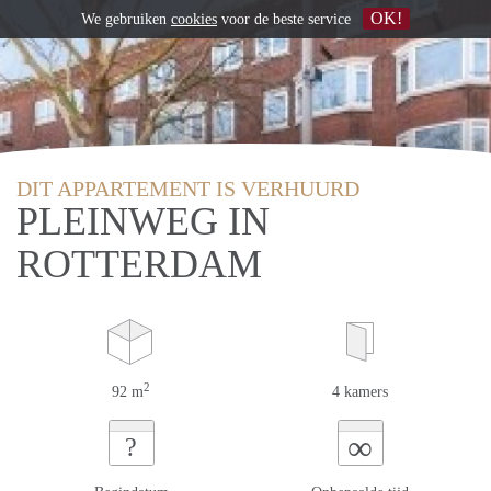
OK!
We gebruiken
cookies
voor de beste service
DIT APPARTEMENT IS VERHUURD
PLEINWEG IN
ROTTERDAM
2
92 m
4 kamers
∞
?