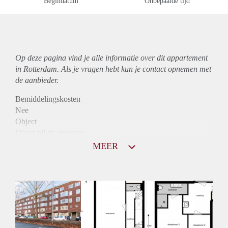
Begindatum
Onbepaalde tijd
Op deze pagina vind je alle informatie over dit
appartement
in Rotterdam. Als je vragen hebt kun je contact opnemen met
de aanbieder.
Bemiddelingskosten
Nee
Object
Direct bij de eigenaar
Borg
MEER
800
Garantiestelling
Niet mogelijk
Huurtoeslag
Mogelijk
Inkomen eis
N.V.T.