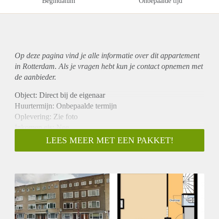
Begindatum
Onbepaalde tijd
Op deze pagina vind je alle informatie over dit
appartement
in Rotterdam. Als je vragen hebt kun je contact opnemen met
de aanbieder.
Object: Direct bij de eigenaar
Huurtermijn: Onbepaalde termijn
Oplevering: Zie foto
Inkomen eis: Nee
Garantiestelling mogelijk: Nee
LEES MEER MET EEN PAKKET!
Borg: 1 Maand
Bemiddeling kosten: Nee
Woningdelers toegestaan: Nee
Huisdieren toegestaan: Afhankelijk van de Eigenaar
Huurtoeslag grens: Ja
Geschikt voor studenten: Afhankelijk van de Eigenaar