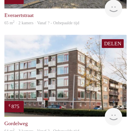
finde
Everaertstraat
2
65 m
· 2 kamers · Vanaf ? - Onbepaalde tijd
DELEN
875
€
finde
Gordelweg
2