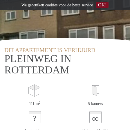
OK!
We gebruiken
cookies
voor de beste service
DIT APPARTEMENT IS VERHUURD
PLEINWEG IN
ROTTERDAM
2
111 m
5 kamers
∞
?