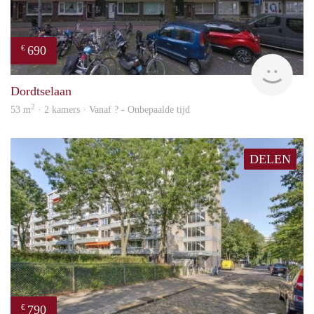
690
€
finde
Dordtselaan
2
53 m
· 2 kamers · Vanaf ? - Onbepaalde tijd
DELEN
790
€